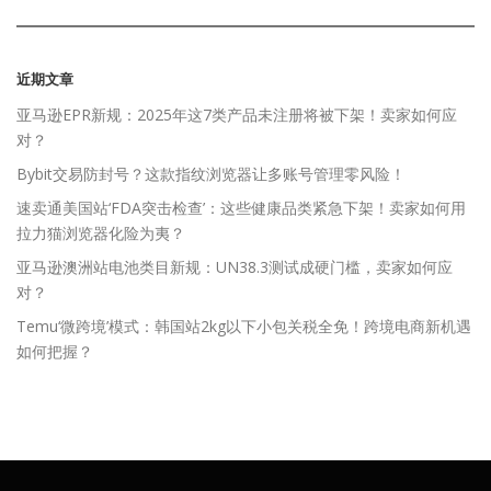
近期文章
亚马逊EPR新规：2025年这7类产品未注册将被下架！卖家如何应
对？
Bybit交易防封号？这款指纹浏览器让多账号管理零风险！
速卖通美国站‘FDA突击检查’：这些健康品类紧急下架！卖家如何用
拉力猫浏览器化险为夷？
亚马逊澳洲站电池类目新规：UN38.3测试成硬门槛，卖家如何应
对？
Temu‘微跨境’模式：韩国站2kg以下小包关税全免！跨境电商新机遇
如何把握？