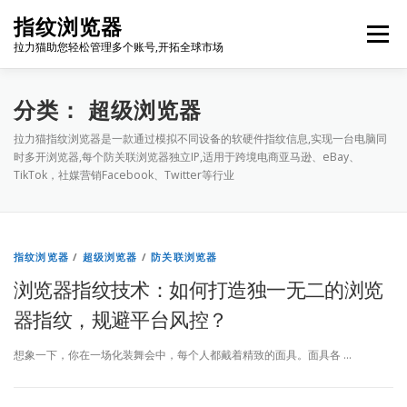
Skip
指纹浏览器
to
Menu
content
拉力猫助您轻松管理多个账号,开拓全球市场
博客首页
套餐价格
使用教程
出海资源
分类：
超级浏览器
拉力猫指纹浏览器是一款通过模拟不同设备的软硬件指纹信息,实现一台电脑同
时多开浏览器,每个防关联浏览器独立IP,适用于跨境电商亚马逊、eBay、
联系我们
免费注册
账号登录
软件下载
TikTok，社媒营销Facebook、Twitter等行业
指纹浏览器
/
超级浏览器
/
防关联浏览器
浏览器指纹技术：如何打造独一无二的浏览
器指纹，规避平台风控？
想象一下，你在一场化装舞会中，每个人都戴着精致的面具。面具各 …