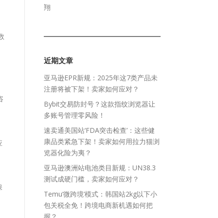
翔
数
近期文章
亚马逊EPR新规：2025年这7类产品未
注册将被下架！卖家如何应对？
咨
Bybit交易防封号？这款指纹浏览器让
多账号管理零风险！
速卖通美国站‘FDA突击检查’：这些健
康品类紧急下架！卖家如何用拉力猫浏
应
览器化险为夷？
亚马逊澳洲站电池类目新规：UN38.3
测试成硬门槛，卖家如何应对？
保
Temu‘微跨境’模式：韩国站2kg以下小
包关税全免！跨境电商新机遇如何把
握？