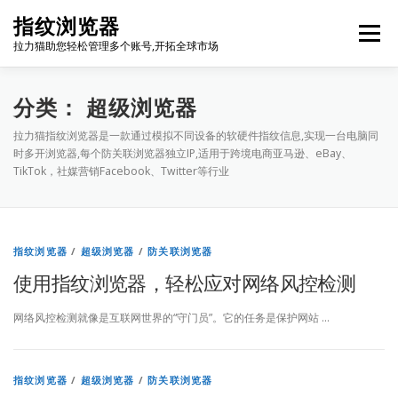
Skip
指纹浏览器
to
Menu
content
拉力猫助您轻松管理多个账号,开拓全球市场
博客首页
套餐价格
使用教程
出海资源
分类：
超级浏览器
拉力猫指纹浏览器是一款通过模拟不同设备的软硬件指纹信息,实现一台电脑同
时多开浏览器,每个防关联浏览器独立IP,适用于跨境电商亚马逊、eBay、
联系我们
免费注册
账号登录
软件下载
TikTok，社媒营销Facebook、Twitter等行业
指纹浏览器
/
超级浏览器
/
防关联浏览器
使用指纹浏览器，轻松应对网络风控检测
网络风控检测就像是互联网世界的“守门员”。它的任务是保护网站 …
指纹浏览器
/
超级浏览器
/
防关联浏览器