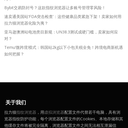
Bybit交易防封号？这款指纹浏览器让多账号管理零风险！
速卖通美国站‘FDA突击检查’：这些健康品类紧急下架！卖家如何用
拉力猫浏览器化险为夷？
亚马逊澳洲站电池类目新规：UN38.3测试成硬门槛，卖家如何应
对？
Temu‘微跨境’模式：韩国站2kg以下小包关税全免！跨境电商新机遇
如何把握？
关于我们
拉力猫
指纹浏览器
，用
虚拟浏览器
配置文件代替若干电脑，具有浏
览器指纹防护功能，每个浏览器配置文件的Cookies、本地存储和其
他缓存文件将被完全隔离，浏览器配置文件之间无法相互泄漏信