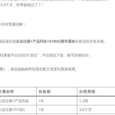
3-6个月，旺季都错过了！”
证存在普遍误解：
械必须完成
企业注册+产品列名+510(k)预市通知
全套流程才算合规。
，结果被平台识别为”冒证”，不仅商品下架，账号还被扣分。
月缴费），食品接触材料则需在配方变更时重新检测。
所需材料
有效期
办理周期
企业注册+产品列名
1年
1-2周
企业注册+510(k)
1年
3-6个月