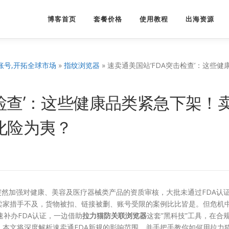
博客首页
套餐价格
使用教程
出海资源
账号,开拓全球市场
»
指纹浏览器
»
速卖通美国站‘FDA突击检查’：这些健
击检查’：这些健康品类紧急下架！
化险为夷？
台突然加强对健康、美容及医疗器械类产品的资质审核，大批未通过FDA认
卖家措手不及，货物被扣、链接被删、账号受限的案例比比皆是。但危机
补办FDA认证，一边借助
拉力猫防关联浏览器
这套”黑科技”工具，在合
本文将深度解析速卖通FDA新规的影响范围，并手把手教你如何用拉力