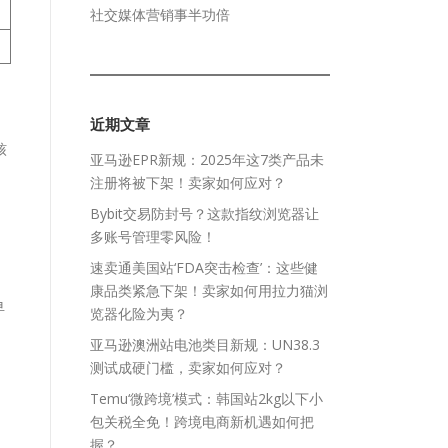
社交媒体营销事半功倍
近期文章
核
亚马逊EPR新规：2025年这7类产品未
注册将被下架！卖家如何应对？
Bybit交易防封号？这款指纹浏览器让
多账号管理零风险！
速卖通美国站‘FDA突击检查’：这些健
康品类紧急下架！卖家如何用拉力猫浏
早
览器化险为夷？
亚马逊澳洲站电池类目新规：UN38.3
测试成硬门槛，卖家如何应对？
Temu‘微跨境’模式：韩国站2kg以下小
包关税全免！跨境电商新机遇如何把
握？