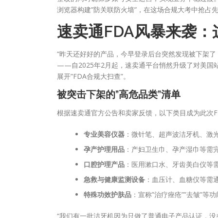
浏览器构建”防关联防火墙”，在这场合规大考中抢占
速卖通FDA风暴来袭：
“昨天还好好的产品，今早登录后台突然发现被下架了
——自2025年2月起，速卖通平台悄然升级了对美
展开”FDA合规大扫查”。
被突击下架的”高危品类”清单
根据速卖通官方公告和卖家反馈，以下类目成为此次FD
专业美容仪器
：微针笔、超声波洁牙机、激光脱毛
孕产护理用品
：产妇卫生巾、孕产湿巾等需完
口腔护理产品
：医用漱口水、牙齿美白仪等需
急救与健康监测设备
：血压计、血糖仪等需通过FD
特殊功效护肤品
：宣称”治疗痤疮””去皱”等
“我们有一批洁牙机因为只做了普通电子产品认证，没办