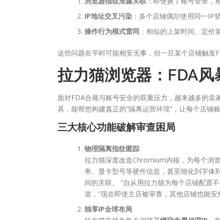
浏览器指纹泄露关联
：即使换了账号登录，相
IP地址交叉污染
：多个店铺偶尔使用同一IP
操作行为模式雷同
：相似的上架时间、定价
这些问题在平时可能相安无事，但一旦某个店铺触发F
拉力猫浏览器：FDA风
面对FDA合规与账号安全的双重压力，越来越多的卖
具，能帮您构建真正的”隔离运营环境”，让每个店铺
三大核心功能破解审查困局
物理隔离指纹匿踪
拉力猫深度改造Chromium内核，为每个浏
率、显卡型号等硬件信息，甚至细化到字体列
间的关联。 “自从用拉力猫为每个店铺配置不
道，”现在即使主店被审查，其他店铺也能安
独享IP全球布局