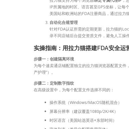
拉力猫支持为每个浏览器
绑定专属代理IP
，
IP所属地的时区、语言甚至GPS坐标，让
美国站和欧洲站的FDA注册商品，通过拉力猫
自动化合规管理
针对FDA认证所需的定期更新，拉力猫的Loca
录不同店铺后台提交资质文件，避免人工操
实操指南：用拉力猫搭建FDA安全运
步骤一：创建隔离环境
为每个速卖通店铺配置独立的拉力猫浏览器配置文件，建议采用
产护理”）。
步骤二：定制数字指纹
在高级设置中，为每个配置文件选择不同的：
操作系统（Windows/MacOS随机混合）
屏幕分辨率（建议覆盖1080p/2K/4K）
时区语言（美国站选英语+东部时间）