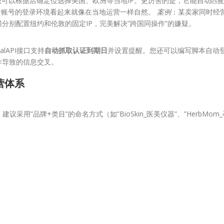
您可以根据店铺定位选择美国、欧洲等当地IP。更厉害的是，它能自动匹
每个账号的登录环境看起来就像在当地运营一样自然。
案例
：某卖家同时经
分别配置纽约和伦敦的固定IP，完美解决”跨国同操作”的嫌疑。
lAPI接口支持
自动抓取认证到期日
并设置提醒。您还可以编写脚本自动
作导致的信息交叉。
营体系
”品牌+类目”的命名方式（如”BioSkin_医美仪器”、”HerbMom_