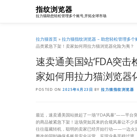
Skip
指纹浏览器
to
拉力猫助您轻松管理多个账号,开拓全球市场
content
拉力猫首页
»
拉力猫指纹浏览器 – 助您轻松管理多个
品类紧急下架！卖家如何用拉力猫浏览器化险为夷？
速卖通美国站‘FDA突
家如何用拉力猫浏览器
POSTED ON
2025年6月23日
BY
拉力猫指纹浏览器
最近，速卖通美国站掀起了一场”FDA风暴”——平
的商品被紧急下架！这场突如其来的合规风暴让不少
往往蕴藏转机，聪明的卖家已经开始行动——一边火速
整改的同时确保多账号安全运营，实现业务平稳过渡。