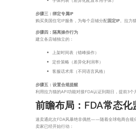
字体列表（差异化配置常用字体）
步骤三：绑定专属IP
购买美国住宅IP服务，为每个店铺分配
固定IP
。拉力猫
步骤四：隔离操作行为
建立各店铺独立的：
上架时间表（错峰操作）
定价策略（差异化利润率）
客服话术库（不同语言风格）
步骤五：设置合规提醒
利用拉力猫的API功能对接FDA认证到期日，提前3
前瞻布局：FDA常态
速卖通此次FDA风暴绝非偶然——随着全球电商合规
卖家已经开始行动：