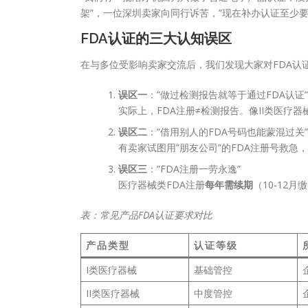
架”，一位深圳卖家向同行诉苦，”现在补办认证至少要
FDA认证的三大认知误区
在与多位受影响卖家交流后，我们发现大家对FDA认
误区一
：”做过检测报告就等于通过FDA认证”
实际上，FDA注册≠检测报告。像II类医疗器
误区二
：”借用别人的FDA号码也能蒙混过关”
有卖家试图用”朋友公司”的FDA注册号救急
误区三
：”FDA注册一劳永逸”
医疗器械类FDA注册
每年需续期
（10-12
表：常见产品FDA认证要求对比
产品类型
认证等级
I类医疗器械
基础管控
II类医疗器械
中度管控