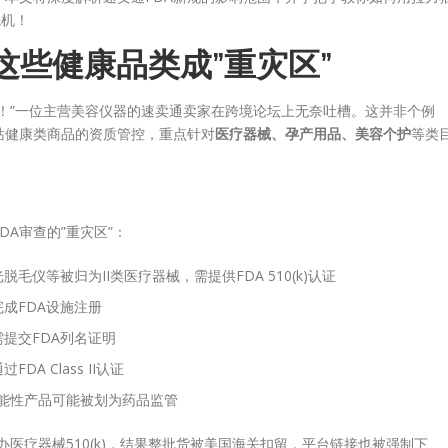
先机！
这些健康品类成”重灾区”
！”一位主营美容仪器的速卖通卖家在跨境论坛上无奈吐槽。这并非个例
国站健康类商品的资质管控，重点针对
医疗器械、孕产用品、美容个护
等类
A审查的”重灾区”：
仪等被归为II类医疗器械，需提供FDA 510(k)认证
成FDA设施注册
提交FDA列名证明
A Class II认证
功能性产品可能被划为药品监管
医疗器械510(k)，结果整批货被美国海关扣留，平台链接也被强制下