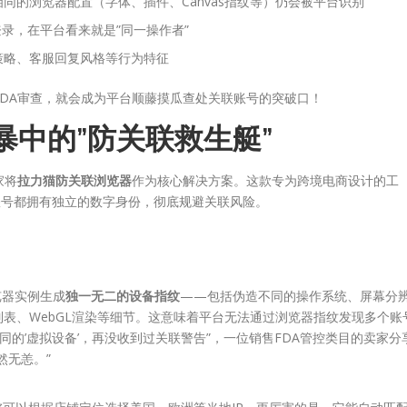
同的浏览器配置（字体、插件、Canvas指纹等）仍会被平台识别
登录，在平台看来就是”同一操作者”
策略、客服回复风格等行为特征
DA审查，就会成为平台顺藤摸瓜查处关联账号的突破口！
暴中的”防关联救生艇”
家将
拉力猫防关联浏览器
作为核心解决方案。这款专为跨境电商设计的工
账号都拥有独立的数字身份，彻底规避关联风险。
览器实例生成
独一无二的设备指纹
——包括伪造不同的操作系统、屏幕分
表、WebGL渲染等细节。这意味着平台无法通过浏览器指纹发现多个账
同的’虚拟设备’，再没收到过关联警告”，一位销售FDA管控类目的卖家分
然无恙。”