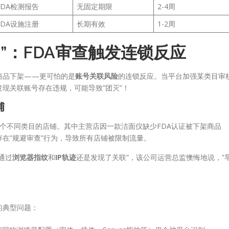
FDA检测报告
无固定期限
2-4周
FDA设施注册
长期有效
1-2周
”：FDA审查触发连锁反应
商品下架——更可怕的是
账号关联风险
的连锁反应。当平台加强某类目审
现关联账号存在违规，可能导致”团灭”！
铺
个不同类目的店铺。其中主营店因一款洁面仪缺少FDA认证被下架商品
在”规避审查”行为，导致所有店铺被限制流量。
通过
浏览器指纹
和
IP轨迹
还是发现了关联”，该公司运营总监懊悔地说，”
的典型问题：