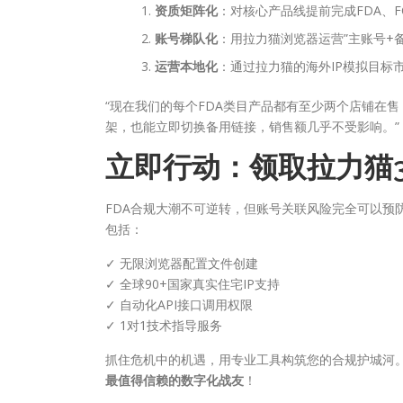
资质矩阵化
：对核心产品线提前完成FDA、F
账号梯队化
：用拉力猫浏览器运营”主账号+
运营本地化
：通过拉力猫的海外IP模拟目标
“现在我们的每个FDA类目产品都有至少两个店铺在
架，也能立即切换备用链接，销售额几乎不受影响。”
立即行动：领取拉力猫3
FDA合规大潮不可逆转，但账号关联风险完全可以预
包括：
✓ 无限浏览器配置文件创建
✓ 全球90+国家真实住宅IP支持
✓ 自动化API接口调用权限
✓ 1对1技术指导服务
抓住危机中的机遇，用专业工具构筑您的合规护城河
最值得信赖的数字化战友
！