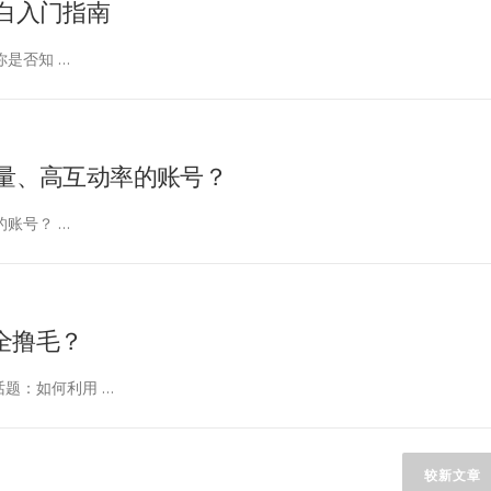
小白入门指南
你是否知 …
丝量、高互动率的账号？
的账号？ …
全撸毛？
题：如何利用 …
较新文章