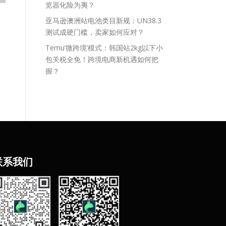
览器化险为夷？
亚马逊澳洲站电池类目新规：UN38.3
测试成硬门槛，卖家如何应对？
Temu‘微跨境’模式：韩国站2kg以下小
包关税全免！跨境电商新机遇如何把
握？
联
系我们