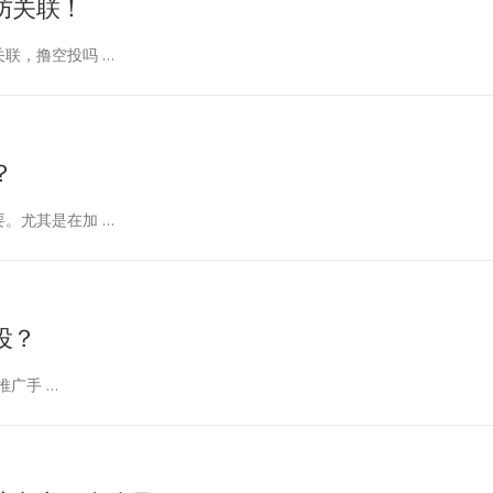
防关联！
联，撸空投吗 …
？
。尤其是在加 …
投？
推广手 …