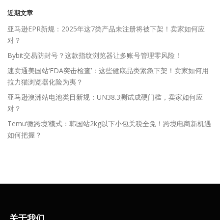
近期文章
亚马逊EPR新规：2025年这7类产品未注册将被下架！卖家如何应
对？
Bybit交易防封号？这款指纹浏览器让多账号管理零风险！
速卖通美国站‘FDA突击检查’：这些健康品类紧急下架！卖家如何用
拉力猫浏览器化险为夷？
亚马逊澳洲站电池类目新规：UN38.3测试成硬门槛，卖家如何应
对？
Temu‘微跨境’模式：韩国站2kg以下小包关税全免！跨境电商新机遇
如何把握？
关于我们