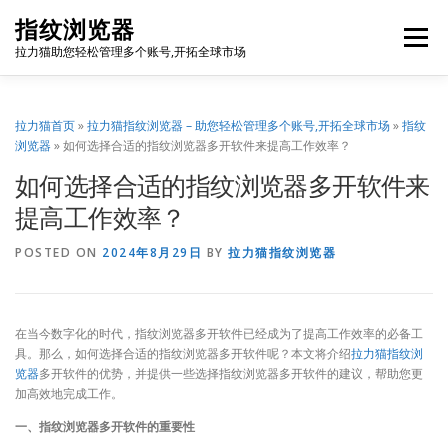
Skip
指纹浏览器
to
Menu
content
拉力猫助您轻松管理多个账号,开拓全球市场
博客首页
套餐价格
使用教程
出海资源
拉力猫首页
»
拉力猫指纹浏览器 – 助您轻松管理多个账号,开拓全球市场
»
指纹
浏览器
»
如何选择合适的指纹浏览器多开软件来提高工作效率？
如何选择合适的指纹浏览器多开软件来
联系我们
免费注册
账号登录
软件下载
提高工作效率？
POSTED ON
2024年8月29日
BY
拉力猫指纹浏览器
在当今数字化的时代，指纹浏览器多开软件已经成为了提高工作效率的必备工
具。那么，如何选择合适的指纹浏览器多开软件呢？本文将介绍
拉力猫指纹浏
览器
多开软件的优势，并提供一些选择指纹浏览器多开软件的建议，帮助您更
加高效地完成工作。
一、指纹浏览器多开软件的重要性