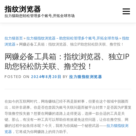
Skip
指纹浏览器
to
Menu
content
拉力猫助您轻松管理多个账号,开拓全球市场
博客首页
套餐价格
使用教程
出海资源
拉力猫首页
»
拉力猫指纹浏览器 – 助您轻松管理多个账号,开拓全球市场
»
指纹
浏览器
»
网赚必备工具箱：指纹浏览器、独立IP助您轻松防关联、撸空投！
网赚必备工具箱：指纹浏览器、独立IP
联系我们
免费注册
账号登录
软件下载
助您轻松防关联、撸空投！
POSTED ON
2024年8月20日
BY
拉力猫指纹浏览器
在如今的互联网时代，网络赚钱已经不再是新鲜事，但要在这个领域中脱颖而
出，却并非易事。你是否也曾因为账号关联问题而被平台封禁？是否因为IP重复
导致撸空投失败？想要在网赚的道路上走得更远，选择一款合适的工具是关
键。那么，有没有一种工具可以帮助你有效避免这些问题，让你在撸空投、网
赚的过程中如鱼得水呢？今天，我将为你揭秘一个秘密武器——
拉力猫指纹浏
览器
，它将成为你网赚路上的得力助手。