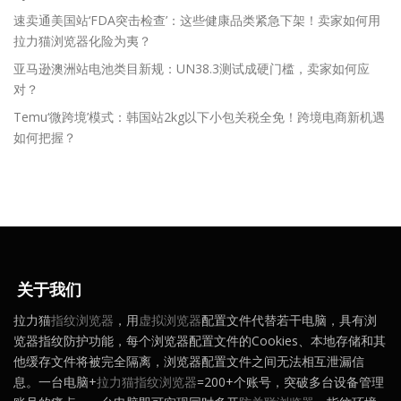
速卖通美国站‘FDA突击检查’：这些健康品类紧急下架！卖家如何用
拉力猫浏览器化险为夷？
亚马逊澳洲站电池类目新规：UN38.3测试成硬门槛，卖家如何应
对？
Temu‘微跨境’模式：韩国站2kg以下小包关税全免！跨境电商新机遇
如何把握？
关于我们
拉力猫
指纹浏览器
，用
虚拟浏览器
配置文件代替若干电脑，具有浏
览器指纹防护功能，每个浏览器配置文件的Cookies、本地存储和其
他缓存文件将被完全隔离，浏览器配置文件之间无法相互泄漏信
息。一台电脑+
拉力猫指纹浏览器
=200+个账号，突破多台设备管理