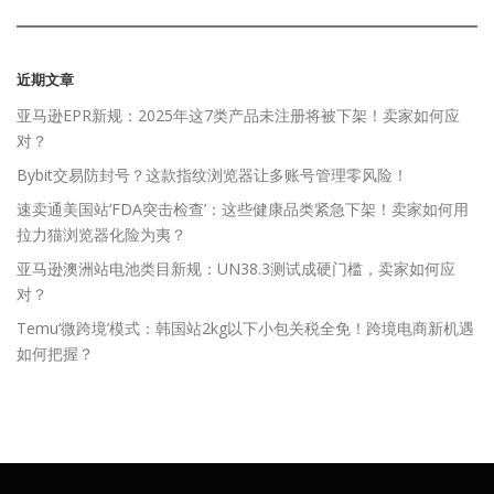
近期文章
亚马逊EPR新规：2025年这7类产品未注册将被下架！卖家如何应
对？
Bybit交易防封号？这款指纹浏览器让多账号管理零风险！
速卖通美国站‘FDA突击检查’：这些健康品类紧急下架！卖家如何用
拉力猫浏览器化险为夷？
亚马逊澳洲站电池类目新规：UN38.3测试成硬门槛，卖家如何应
对？
Temu‘微跨境’模式：韩国站2kg以下小包关税全免！跨境电商新机遇
如何把握？