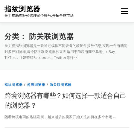
Skip
指纹浏览器
to
Menu
content
拉力猫助您轻松管理多个账号,开拓全球市场
博客首页
套餐价格
使用教程
出海资源
分类：
防关联浏览器
拉力猫指纹浏览器是一款通过模拟不同设备的软硬件指纹信息,实现一台电脑同
时多开浏览器,每个防关联浏览器独立IP,适用于跨境电商亚马逊、eBay、
联系我们
免费注册
账号登录
软件下载
TikTok，社媒营销Facebook、Twitter等行业
指纹浏览器
/
超级浏览器
/
防关联浏览器
跨境浏览器有哪些？如何选择一款适合自己
的浏览器？
随着跨境电商的迅猛发展，越来越多的卖家开始关注如何在多个市场 …