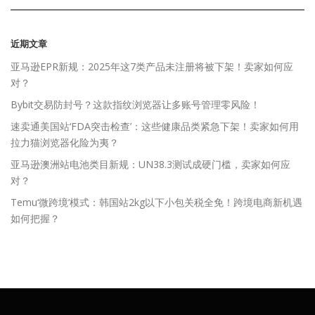
近期文章
亚马逊EPR新规：2025年这7类产品未注册将被下架！卖家如何应
对？
Bybit交易防封号？这款指纹浏览器让多账号管理零风险！
速卖通美国站‘FDA突击检查’：这些健康品类紧急下架！卖家如何用
拉力猫浏览器化险为夷？
亚马逊澳洲站电池类目新规：UN38.3测试成硬门槛，卖家如何应
对？
Temu‘微跨境’模式：韩国站2kg以下小包关税全免！跨境电商新机遇
如何把握？