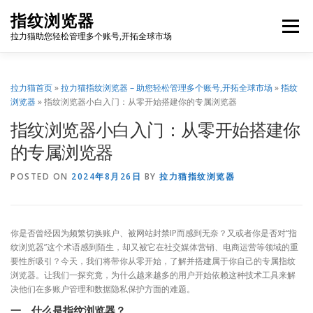
Skip
指纹浏览器
to
Menu
content
拉力猫助您轻松管理多个账号,开拓全球市场
博客首页
套餐价格
使用教程
出海资源
拉力猫首页
»
拉力猫指纹浏览器 – 助您轻松管理多个账号,开拓全球市场
»
指纹
浏览器
»
指纹浏览器小白入门：从零开始搭建你的专属浏览器
指纹浏览器小白入门：从零开始搭建你
联系我们
免费注册
账号登录
软件下载
的专属浏览器
POSTED ON
2024年8月26日
BY
拉力猫指纹浏览器
你是否曾经因为频繁切换账户、被网站封禁IP而感到无奈？又或者你是否对“指
纹浏览器”这个术语感到陌生，却又被它在社交媒体营销、电商运营等领域的重
要性所吸引？今天，我们将带你从零开始，了解并搭建属于你自己的专属指纹
浏览器。让我们一探究竟，为什么越来越多的用户开始依赖这种技术工具来解
决他们在多账户管理和数据隐私保护方面的难题。
一、什么是指纹浏览器？