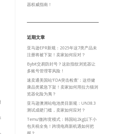
器权威指南！
近期文章
亚马逊EPR新规：2025年这7类产品未
注册将被下架！卖家如何应对？
Bybit交易防封号？这款指纹浏览器让
多账号管理零风险！
速卖通美国站‘FDA突击检查’：这些健
康品类紧急下架！卖家如何用拉力猫浏
览器化险为夷？
避
亚马逊澳洲站电池类目新规：UN38.3
测试成硬门槛，卖家如何应对？
养
Temu‘微跨境’模式：韩国站2kg以下小
包关税全免！跨境电商新机遇如何把
握？