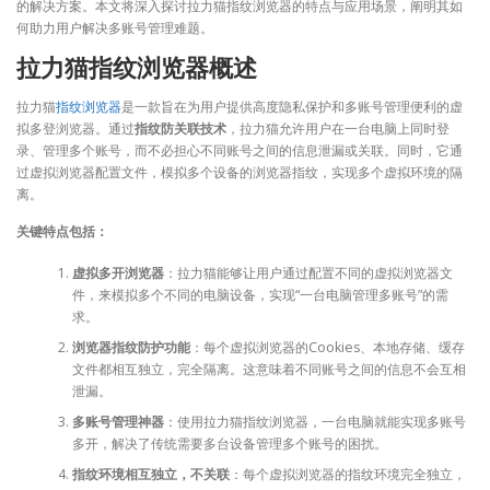
的解决方案。本文将深入探讨拉力猫指纹浏览器的特点与应用场景，阐明其如
何助力用户解决多账号管理难题。
拉力猫指纹浏览器概述
拉力猫
指纹浏览器
是一款旨在为用户提供高度隐私保护和多账号管理便利的虚
拟多登浏览器。通过
指纹防关联技术
，拉力猫允许用户在一台电脑上同时登
录、管理多个账号，而不必担心不同账号之间的信息泄漏或关联。同时，它通
过虚拟浏览器配置文件，模拟多个设备的浏览器指纹，实现多个虚拟环境的隔
离。
关键特点包括：
虚拟多开浏览器
：拉力猫能够让用户通过配置不同的虚拟浏览器文
件，来模拟多个不同的电脑设备，实现“一台电脑管理多账号”的需
求。
浏览器指纹防护功能
：每个虚拟浏览器的Cookies、本地存储、缓存
文件都相互独立，完全隔离。这意味着不同账号之间的信息不会互相
泄漏。
多账号管理神器
：使用拉力猫指纹浏览器，一台电脑就能实现多账号
多开，解决了传统需要多台设备管理多个账号的困扰。
指纹环境相互独立，不关联
：每个虚拟浏览器的指纹环境完全独立，