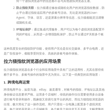
何一个虚拟浏览器中的信息都不会与其他虚拟浏览器互通。
防止指纹关联
：拉力猫通过修改或随机化用户的浏览器指纹数据，防
止平台通过指纹追踪用户的多账号活动。无论是浏览器的User-
Agent、字体、语言，还是屏幕分辨率等信息，拉力猫都能灵活调整
或随机生成。
IP地址保护
：通过集成代理服务，用户可以为每个虚拟浏览器配置不
同的IP地址，从而进一步增强隐私保护，防止平台通过IP关联多个账
号。
这种高度安全的指纹防护功能，使得用户无论是在社交媒体、多平台电商，还
是广告投放中，都能享受到安全、高效的多账号操作体验。
拉力猫指纹浏览器的应用场景
拉力猫指纹浏览器在多个行业和应用场景中具有广泛的适用性，尤其在那些依
赖于多平台、多账号操作的场景中尤为突出。以下是一些典型的应用场景：
1. 跨境电商运营
跨境电商平台，如亚马逊、eBay、速卖通等，对账号的指纹、IP地址以及其他
身份验证信息要求严格。运营多个店铺时，传统的操作往往需要使用多台设备
进行账号登录和操作，既麻烦又容易引发平台的风控。而拉力猫指纹浏览器的
出现，极大简化了这一操作流程。用户只需在一台电脑上配置多个虚拟浏览
器，每个浏览器登录一个店铺账号，各个账号之间信息互不关联，大幅度降低