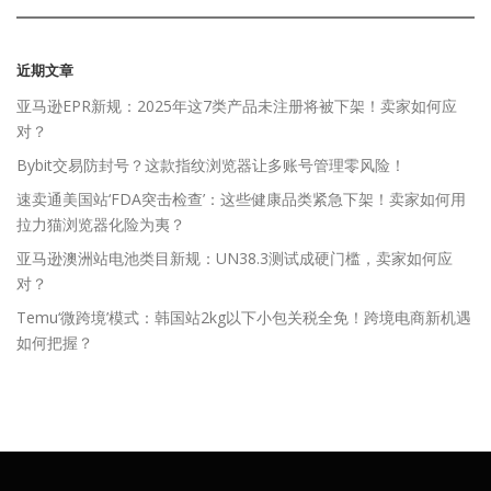
近期文章
亚马逊EPR新规：2025年这7类产品未注册将被下架！卖家如何应
对？
Bybit交易防封号？这款指纹浏览器让多账号管理零风险！
速卖通美国站‘FDA突击检查’：这些健康品类紧急下架！卖家如何用
拉力猫浏览器化险为夷？
亚马逊澳洲站电池类目新规：UN38.3测试成硬门槛，卖家如何应
对？
Temu‘微跨境’模式：韩国站2kg以下小包关税全免！跨境电商新机遇
如何把握？