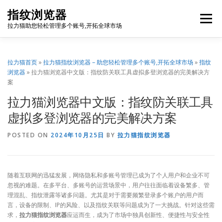
Skip
指纹浏览器
to
Menu
content
拉力猫助您轻松管理多个账号,开拓全球市场
博客首页
套餐价格
使用教程
出海资源
拉力猫首页
»
拉力猫指纹浏览器 – 助您轻松管理多个账号,开拓全球市场
»
指纹
浏览器
»
拉力猫浏览器中文版：指纹防关联工具虚拟多登浏览器的完美解决方
案
联系我们
免费注册
账号登录
软件下载
拉力猫浏览器中文版：指纹防关联工具
虚拟多登浏览器的完美解决方案
POSTED ON
2024年10月25日
BY
拉力猫指纹浏览器
随着互联网的迅猛发展，网络隐私和多账号管理已成为了个人用户和企业不可
忽视的难题。在多平台、多账号的运营场景中，用户往往面临着设备繁多、管
理混乱、指纹泄露等诸多问题。尤其是对于需要频繁登录多个账户的用户而
言，设备的限制、IP的风险、以及指纹关联等问题成为了一大挑战。针对这些需
求，
拉力猫指纹浏览器
应运而生，成为了市场中独具创新性、便捷性与安全性