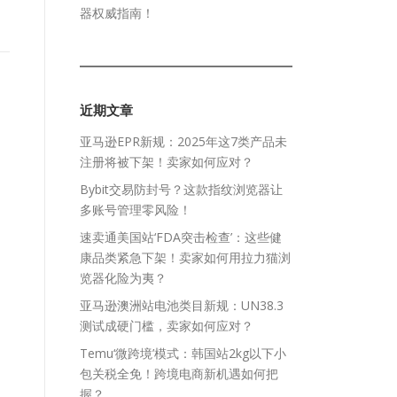
器权威指南！
近期文章
亚马逊EPR新规：2025年这7类产品未
注册将被下架！卖家如何应对？
Bybit交易防封号？这款指纹浏览器让
多账号管理零风险！
速卖通美国站‘FDA突击检查’：这些健
康品类紧急下架！卖家如何用拉力猫浏
览器化险为夷？
亚马逊澳洲站电池类目新规：UN38.3
测试成硬门槛，卖家如何应对？
Temu‘微跨境’模式：韩国站2kg以下小
包关税全免！跨境电商新机遇如何把
握？