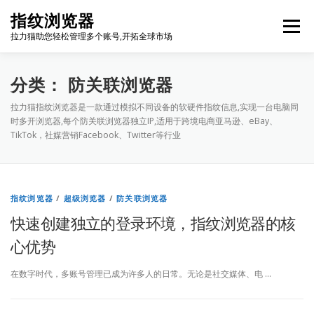
Skip
指纹浏览器
to
Menu
content
拉力猫助您轻松管理多个账号,开拓全球市场
博客首页
套餐价格
使用教程
出海资源
分类：
防关联浏览器
拉力猫指纹浏览器是一款通过模拟不同设备的软硬件指纹信息,实现一台电脑同
时多开浏览器,每个防关联浏览器独立IP,适用于跨境电商亚马逊、eBay、
联系我们
免费注册
账号登录
软件下载
TikTok，社媒营销Facebook、Twitter等行业
指纹浏览器
/
超级浏览器
/
防关联浏览器
快速创建独立的登录环境，指纹浏览器的核
心优势
在数字时代，多账号管理已成为许多人的日常。无论是社交媒体、电 …