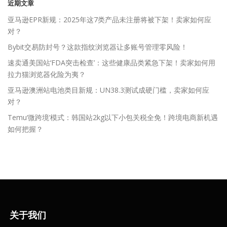
近期文章
亚马逊EPR新规：2025年这7类产品未注册将被下架！卖家如何应
对？
Bybit交易防封号？这款指纹浏览器让多账号管理零风险！
速卖通美国站‘FDA突击检查’：这些健康品类紧急下架！卖家如何用
拉力猫浏览器化险为夷？
亚马逊澳洲站电池类目新规：UN38.3测试成硬门槛，卖家如何应
对？
Temu‘微跨境’模式：韩国站2kg以下小包关税全免！跨境电商新机遇
如何把握？
关于我们