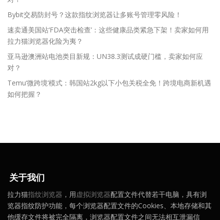
Bybit交易防封号？这款指纹浏览器让多账号管理零风险！
速卖通美国站‘FDA突击检查’：这些健康品类紧急下架！卖家如何用
拉力猫浏览器化险为夷？
亚马逊澳洲站电池类目新规：UN38.3测试成硬门槛，卖家如何应
对？
Temu‘微跨境’模式：韩国站2kg以下小包关税全免！跨境电商新机遇
如何把握？
关于我们
拉力猫
指纹浏览器
，用
虚拟浏览器
配置文件代替若干电脑，具有浏
览器指纹防护功能，每个浏览器配置文件的Cookies、本地存储和其
他缓存文件将被完全隔离，浏览器配置文件之间无法相互泄漏信