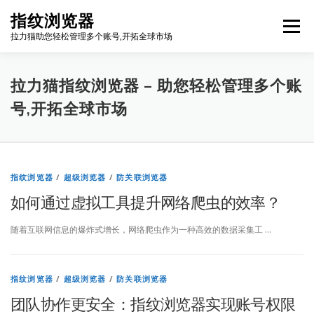
Skip
指纹浏览器
to
Menu
content
拉力猫助您轻松管理多个账号,开拓全球市场
博客首页
套餐价格
使用教程
出海资源
拉力猫指纹浏览器 – 助您轻松管理多个账
号,开拓全球市场
联系我们
免费注册
账号登录
软件下载
拉
指纹浏览器
/
超级浏览器
/
防关联浏览器
如何通过虚拟工具提升网络爬虫的效率？
力
猫
随着互联网信息的爆炸式增长，网络爬虫作为一种高效的数据采集工 …
指
指纹浏览器
/
超级浏览器
/
防关联浏览器
纹
团队协作更安全：指纹浏览器实现账号权限
浏