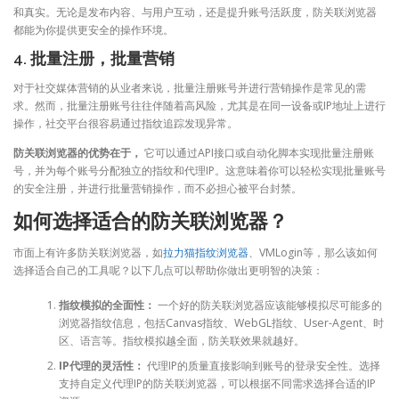
和真实。无论是发布内容、与用户互动，还是提升账号活跃度，防关联浏览器
都能为你提供更安全的操作环境。
4. 批量注册，批量营销
对于社交媒体营销的从业者来说，批量注册账号并进行营销操作是常见的需
求。然而，批量注册账号往往伴随着高风险，尤其是在同一设备或IP地址上进行
操作，社交平台很容易通过指纹追踪发现异常。
防关联浏览器的优势在于，
它可以通过API接口或自动化脚本实现批量注册账
号，并为每个账号分配独立的指纹和代理IP。这意味着你可以轻松实现批量账号
的安全注册，并进行批量营销操作，而不必担心被平台封禁。
如何选择适合的防关联浏览器？
市面上有许多防关联浏览器，如
拉力猫指纹浏览器
、VMLogin等，那么该如何
选择适合自己的工具呢？以下几点可以帮助你做出更明智的决策：
指纹模拟的全面性：
一个好的防关联浏览器应该能够模拟尽可能多的
浏览器指纹信息，包括Canvas指纹、WebGL指纹、User-Agent、时
区、语言等。指纹模拟越全面，防关联效果就越好。
IP代理的灵活性：
代理IP的质量直接影响到账号的登录安全性。选择
支持自定义代理IP的防关联浏览器，可以根据不同需求选择合适的IP