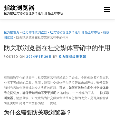
Skip
指纹浏览器
to
Menu
content
拉力猫助您轻松管理多个账号,开拓全球市场
博客首页
套餐价格
使用教程
出海资源
拉力猫首页
»
拉力猫指纹浏览器 – 助您轻松管理多个账号,开拓全球市场
»
指纹
浏览器
»
防关联浏览器在社交媒体营销中的作用
防关联浏览器在社交媒体营销中的作用
联系我们
免费注册
账号登录
软件下载
POSTED ON
2024年9月20日
BY
拉力猫指纹浏览器
在当前数字化的世界中，社交媒体营销已经成为了企业、个体创业者和自由职
业者不可或缺的工具。然而，随着社交媒体平台的监管越来越严格，账号关联
和封号风险也逐渐成为令人头疼的问题。
那么，如何有效地在多个社交媒体账
号之间切换，确保营销活动不受干扰呢？
这时候，一个神秘的工具——
防关联
浏览器
，悄然登场。它究竟能为社交媒体营销带来怎样的改变？是否真的能够
防止关联和封号？本文将为您一一揭晓。
为什么需要防关联浏览器？