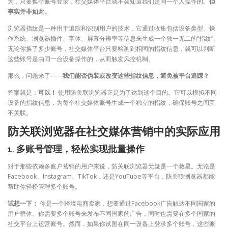
为，只要换个账号登录，社交媒体平台就不会知道我们是同一个人操作的。
但
事实并非如此。
浏览器指纹是一种用于追踪和识别用户的技术，它通过收集包括设备类型、操
作系统、浏览器插件、字体、屏幕分辨率等信息来生成一个独一无二的“指纹”。
无论你换了多少账号，社交媒体平台只要检测到相同的指纹信息，就可以判断
这些账号是由同一台设备操作的，从而触发风控机制。
那么，问题来了——
我们能否伪装或改变这些指纹信息，避免被平台追踪？
答案就是：
可以！
使用防关联浏览器正是为了达到这个目的。它可以模拟不同
设备的指纹信息，为每个社交媒体账号生成一个独立的指纹，确保账号之间互
不关联。
防关联浏览器在社交媒体营销中的实际应用
1. 多账号管理，轻松实现批量操作
对于那些依赖多账户营销的用户来说，防关联浏览器无疑是一个救星。无论是
Facebook、Instagram、TikTok，还是YouTube等平台，防关联浏览器都能
帮助你轻松管理多个账号。
试想一下：
你是一个跨境电商卖家，想要通过Facebook广告触达不同国家的
用户群体。你需要多个账号来发布不同国家的广告，同时也需要在多个国家的
社交平台上运营账号。然而，如果你试图在同一设备上登录多个账号，这些账