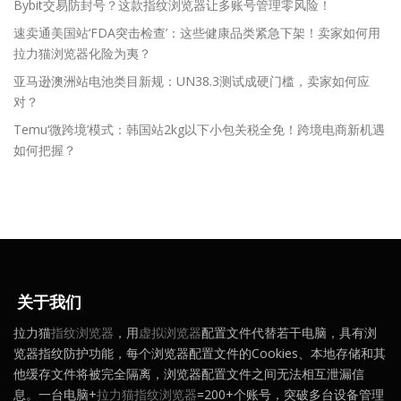
Bybit交易防封号？这款指纹浏览器让多账号管理零风险！
速卖通美国站‘FDA突击检查’：这些健康品类紧急下架！卖家如何用
拉力猫浏览器化险为夷？
亚马逊澳洲站电池类目新规：UN38.3测试成硬门槛，卖家如何应
对？
Temu‘微跨境’模式：韩国站2kg以下小包关税全免！跨境电商新机遇
如何把握？
关于我们
拉力猫
指纹浏览器
，用
虚拟浏览器
配置文件代替若干电脑，具有浏
览器指纹防护功能，每个浏览器配置文件的Cookies、本地存储和其
他缓存文件将被完全隔离，浏览器配置文件之间无法相互泄漏信
息。一台电脑+
拉力猫指纹浏览器
=200+个账号，突破多台设备管理