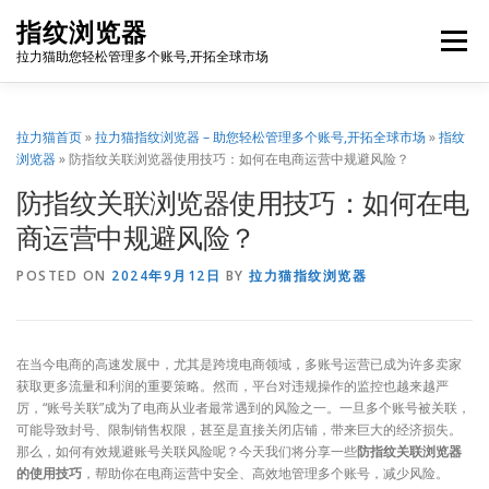
Skip
指纹浏览器
to
Menu
content
拉力猫助您轻松管理多个账号,开拓全球市场
博客首页
套餐价格
使用教程
出海资源
拉力猫首页
»
拉力猫指纹浏览器 – 助您轻松管理多个账号,开拓全球市场
»
指纹
浏览器
»
防指纹关联浏览器使用技巧：如何在电商运营中规避风险？
防指纹关联浏览器使用技巧：如何在电
联系我们
免费注册
账号登录
软件下载
商运营中规避风险？
POSTED ON
2024年9月12日
BY
拉力猫指纹浏览器
在当今电商的高速发展中，尤其是跨境电商领域，多账号运营已成为许多卖家
获取更多流量和利润的重要策略。然而，平台对违规操作的监控也越来越严
厉，“账号关联”成为了电商从业者最常遇到的风险之一。一旦多个账号被关联，
可能导致封号、限制销售权限，甚至是直接关闭店铺，带来巨大的经济损失。
那么，如何有效规避账号关联风险呢？今天我们将分享一些
防指纹关联浏览器
的使用技巧
，帮助你在电商运营中安全、高效地管理多个账号，减少风险。