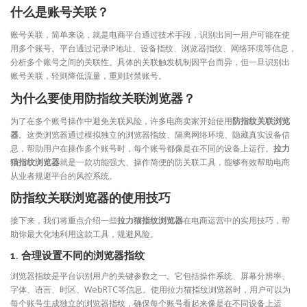
什么是账号关联？
账号关联，简单来说，就是电商平台通过技术手段，识别出同一用户可能在使
用多个账号。平台通过记录IP地址、设备指纹、浏览器指纹、网络环境等信息，
分析多个账号之间的关联性。具体的关联触发机制因平台而异，但一旦识别出
账号关联，轻则降低流量，重则封禁账号。
为什么要使用防指纹关联浏览器？
为了在多个账号操作中避免关联风险，许多电商卖家开始使用
防指纹关联浏览
器
。这类浏览器通过模拟独立的浏览器指纹、隔离网络环境、隐藏真实设备信
息，帮助用户在操作多个账号时，每个账号都像是在不同的设备上运行。
拉力
猫指纹浏览器
就是一款功能强大、操作简便的防关联工具，能够有效帮助电商
从业者规避平台的风控系统。
防指纹关联浏览器的使用技巧
接下来，我们将重点介绍一些
拉力猫指纹浏览器
在电商运营中的实用技巧，帮
助你最大化地利用这款工具，规避风险。
1.
合理设置不同的浏览器指纹
浏览器指纹是平台识别用户的关键参数之一。它包括操作系统、屏幕分辨率、
字体、语言、时区、WebRTC等信息。使用拉力猫指纹浏览器时，用户可以为
每个账号生成独立的浏览器指纹，确保每个账号看起来像是在不同设备上运