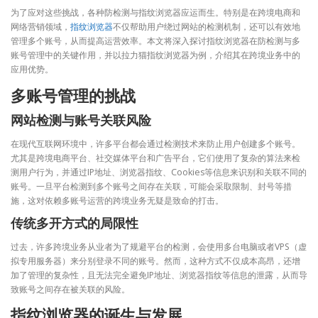
为了应对这些挑战，各种防检测与指纹浏览器应运而生。特别是在跨境电商和
网络营销领域，
指纹浏览器
不仅帮助用户绕过网站的检测机制，还可以有效地
管理多个账号，从而提高运营效率。本文将深入探讨指纹浏览器在防检测与多
账号管理中的关键作用，并以拉力猫指纹浏览器为例，介绍其在跨境业务中的
应用优势。
多账号管理的挑战
网站检测与账号关联风险
在现代互联网环境中，许多平台都会通过检测技术来防止用户创建多个账号。
尤其是跨境电商平台、社交媒体平台和广告平台，它们使用了复杂的算法来检
测用户行为，并通过IP地址、浏览器指纹、Cookies等信息来识别和关联不同的
账号。一旦平台检测到多个账号之间存在关联，可能会采取限制、封号等措
施，这对依赖多账号运营的跨境业务无疑是致命的打击。
传统多开方式的局限性
过去，许多跨境业务从业者为了规避平台的检测，会使用多台电脑或者VPS（虚
拟专用服务器）来分别登录不同的账号。然而，这种方式不仅成本高昂，还增
加了管理的复杂性，且无法完全避免IP地址、浏览器指纹等信息的泄露，从而导
致账号之间存在被关联的风险。
指纹浏览器的诞生与发展