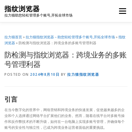
Skip
指纹浏览器
to
Menu
content
拉力猫助您轻松管理多个账号,开拓全球市场
博客首页
套餐价格
使用教程
出海资源
拉力猫首页
»
拉力猫指纹浏览器 – 助您轻松管理多个账号,开拓全球市场
»
指纹
浏览器
»
防检测与指纹浏览器：跨境业务的多账号管理利器
防检测与指纹浏览器：跨境业务的多账
联系我们
免费注册
账号登录
软件下载
号管理利器
POSTED ON
2024年8月10日
BY
拉力猫指纹浏览器
引言
在当今数字化的世界中，网络营销和跨境业务的快速发展，促使越来越多的企
业和个人选择通过网络平台扩展他们的业务。然而，随着在线平台对多账号操
作和反作弊技术的不断升级，如何在一台电脑上实现多账号管理，并确保每个
账号的安全性与独立性，已成为跨境业务运营者面临的重要挑战。