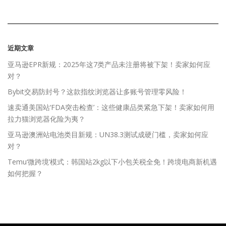
近期文章
亚马逊EPR新规：2025年这7类产品未注册将被下架！卖家如何应
对？
Bybit交易防封号？这款指纹浏览器让多账号管理零风险！
速卖通美国站‘FDA突击检查’：这些健康品类紧急下架！卖家如何用
拉力猫浏览器化险为夷？
亚马逊澳洲站电池类目新规：UN38.3测试成硬门槛，卖家如何应
对？
Temu‘微跨境’模式：韩国站2kg以下小包关税全免！跨境电商新机遇
如何把握？