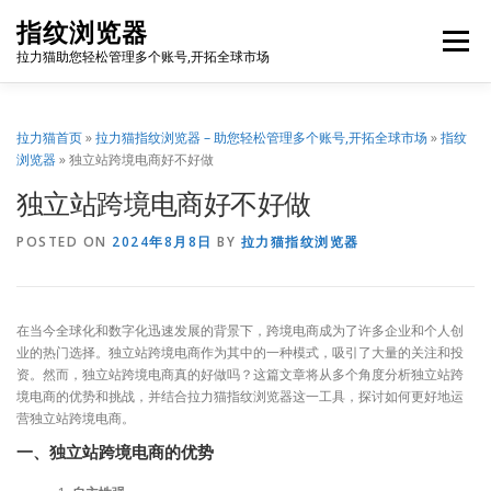
Skip
指纹浏览器
to
Menu
content
拉力猫助您轻松管理多个账号,开拓全球市场
博客首页
套餐价格
使用教程
出海资源
拉力猫首页
»
拉力猫指纹浏览器 – 助您轻松管理多个账号,开拓全球市场
»
指纹
浏览器
»
独立站跨境电商好不好做
独立站跨境电商好不好做
联系我们
免费注册
账号登录
软件下载
POSTED ON
2024年8月8日
BY
拉力猫指纹浏览器
在当今全球化和数字化迅速发展的背景下，跨境电商成为了许多企业和个人创
业的热门选择。独立站跨境电商作为其中的一种模式，吸引了大量的关注和投
资。然而，独立站跨境电商真的好做吗？这篇文章将从多个角度分析独立站跨
境电商的优势和挑战，并结合拉力猫指纹浏览器这一工具，探讨如何更好地运
营独立站跨境电商。
一、独立站跨境电商的优势