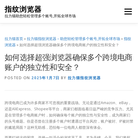
Skip
指纹浏览器
to
Menu
content
拉力猫助您轻松管理多个账号,开拓全球市场
博客首页
套餐价格
使用教程
出海资源
拉力猫首页
»
拉力猫指纹浏览器 – 助您轻松管理多个账号,开拓全球市场
»
指纹
浏览器
»
如何选择超强浏览器确保多个跨境电商账户的独立性和安全？
如何选择超强浏览器确保多个跨境电商
联系我们
免费注册
账号登录
软件下载
账户的独立性和安全？
POSTED ON
2025年1月7日
BY
拉力猫指纹浏览器
跨境电商已成为许多商家不可忽视的重要战场。无论是通过Amazon、eBay，
还是AliExpress、Shopee等平台，商家们都面临着日益严峻的竞争压力。尤其
是在管理多个电商账户时，如何确保每个账户的独立性与安全性，成为商家们
的头号难题。你是否曾在注册多个账户时遭遇过平台风控，账户被封、IP被封禁
的尴尬局面？这种无助感，恐怕每一位电商人都曾深有体会。
而要打破这些困境，选择一款适合的浏览器工具，尤为关键。今天，我们将探