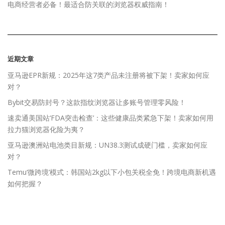
电商经营者必备！最适合防关联的浏览器权威指南！
近期文章
亚马逊EPR新规：2025年这7类产品未注册将被下架！卖家如何应
对？
Bybit交易防封号？这款指纹浏览器让多账号管理零风险！
速卖通美国站‘FDA突击检查’：这些健康品类紧急下架！卖家如何用
拉力猫浏览器化险为夷？
亚马逊澳洲站电池类目新规：UN38.3测试成硬门槛，卖家如何应
对？
Temu‘微跨境’模式：韩国站2kg以下小包关税全免！跨境电商新机遇
如何把握？