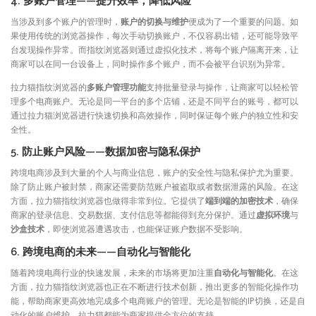
4. 多账户管理——提升效率，降低风险
当涉及到多个账户的管理时，
账户的切换与维护
便成为了一个重要的问题。如
果使用传统的浏览器操作，每次手动切换账户，不仅容易出错，还可能导致平
台发现操作异常。而指纹浏览器则通过虚拟化技术，将每个账户隔离开来，让
商家可以在同一台设备上，同时操作多个账户，而不会被平台识别为异常。
拉力猫指纹浏览器的
多账户管理功能
支持批量登录与操作，让商家可以轻松管
理多个电商账户。无论是同一平台的多个店铺，还是不同平台的账号，都可以
通过拉力猫浏览器进行快速切换和高效操作，同时保证每个账户的独立性和安
全性。
5. 防止账户风险——数据加密与隐私保护
跨境电商涉及到大量的个人与商业信息，账户的安全性与隐私保护尤为重要。
除了防止账户被封禁，商家还需要防范账户被盗取或者数据泄露的风险。在这
方面，拉力猫指纹浏览器也做得非常到位。它提供了
端到端的加密技术
，确保
商家的登录信息、交易数据、支付信息等都能得到充分保护。通过
虚拟环境
与
沙盒技术
，即使浏览器遭遇攻击，也能保证账户数据不受影响。
6. 跨境电商的未来——自动化与智能化
随着跨境电商行业的快速发展，未来的市场将更加注重
自动化与智能化
。在这
方面，拉力猫指纹浏览器也正在不断进行技术创新，推出更多的智能化操作功
能，帮助商家更高效地完成多个电商账户的管理。无论是智能的IP切换，还是自
动化的账户维护，拉力猫都能为商家提供全方位的支持。