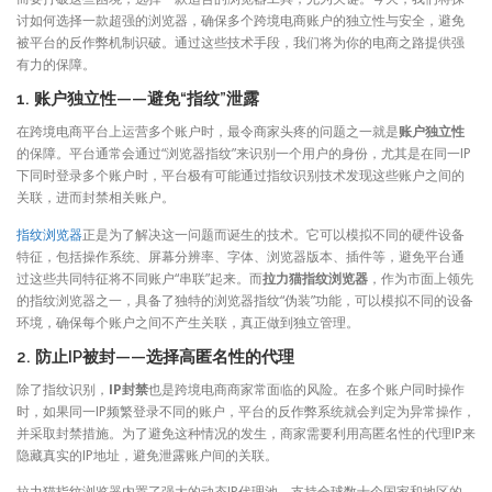
讨如何选择一款超强的浏览器，确保多个跨境电商账户的独立性与安全，避免
被平台的反作弊机制识破。通过这些技术手段，我们将为你的电商之路提供强
有力的保障。
1. 账户独立性——避免“指纹”泄露
在跨境电商平台上运营多个账户时，最令商家头疼的问题之一就是
账户独立性
的保障。平台通常会通过“浏览器指纹”来识别一个用户的身份，尤其是在同一IP
下同时登录多个账户时，平台极有可能通过指纹识别技术发现这些账户之间的
关联，进而封禁相关账户。
指纹浏览器
正是为了解决这一问题而诞生的技术。它可以模拟不同的硬件设备
特征，包括操作系统、屏幕分辨率、字体、浏览器版本、插件等，避免平台通
过这些共同特征将不同账户“串联”起来。而
拉力猫指纹浏览器
，作为市面上领先
的指纹浏览器之一，具备了独特的浏览器指纹“伪装”功能，可以模拟不同的设备
环境，确保每个账户之间不产生关联，真正做到独立管理。
2. 防止IP被封——选择高匿名性的代理
除了指纹识别，
IP封禁
也是跨境电商商家常面临的风险。在多个账户同时操作
时，如果同一IP频繁登录不同的账户，平台的反作弊系统就会判定为异常操作，
并采取封禁措施。为了避免这种情况的发生，商家需要利用高匿名性的代理IP来
隐藏真实的IP地址，避免泄露账户间的关联。
拉力猫指纹浏览器内置了强大的动态IP代理池，支持全球数十个国家和地区的