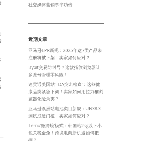
跨
社交媒体营销事半功倍
竞
近期文章
号
亚马逊EPR新规：2025年这7类产品未
注册将被下架！卖家如何应对？
多
Bybit交易防封号？这款指纹浏览器让
多账号管理零风险！
号
速卖通美国站‘FDA突击检查’：这些健
台
康品类紧急下架！卖家如何用拉力猫浏
览器化险为夷？
亚马逊澳洲站电池类目新规：UN38.3
测试成硬门槛，卖家如何应对？
Temu‘微跨境’模式：韩国站2kg以下小
包关税全免！跨境电商新机遇如何把
握？