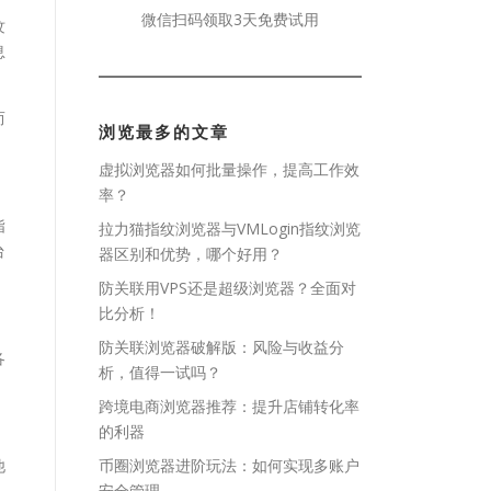
微信扫码领取3天免费试用
纹
息
而
浏览最多的文章
虚拟浏览器如何批量操作，提高工作效
率？
指
拉力猫指纹浏览器与VMLogin指纹浏览
台
器区别和优势，哪个好用？
防关联用VPS还是超级浏览器？全面对
比分析！
防关联浏览器破解版：风险与收益分
各
析，值得一试吗？
跨境电商浏览器推荐：提升店铺转化率
的利器
他
币圈浏览器进阶玩法：如何实现多账户
安全管理