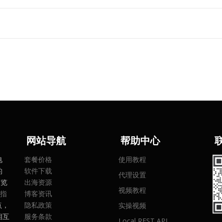
网
站导航
帮助中心
电
套餐价格
使用教程
的
软件下载
代理设置
浏览
出海资源
视频教程
指
博客资讯
点，
隐私政策
实操视频
相互
服务条款
Local REST API