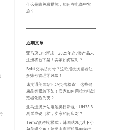
什么是防关联措施，如何在电商中实
施？
近期文章
亚马逊EPR新规：2025年这7类产品未
注册将被下架！卖家如何应对？
Bybit交易防封号？这款指纹浏览器让
多账号管理零风险！
息
速卖通美国站‘FDA突击检查’：这些健
康品类紧急下架！卖家如何用拉力猫浏
览器化险为夷？
亚马逊澳洲站电池类目新规：UN38.3
号
测试成硬门槛，卖家如何应对？
Temu‘微跨境’模式：韩国站2kg以下小
包关税全免！跨境电商新机遇如何把