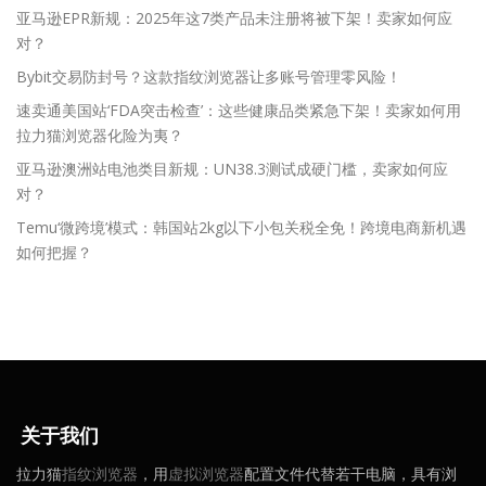
亚马逊EPR新规：2025年这7类产品未注册将被下架！卖家如何应
对？
Bybit交易防封号？这款指纹浏览器让多账号管理零风险！
速卖通美国站‘FDA突击检查’：这些健康品类紧急下架！卖家如何用
拉力猫浏览器化险为夷？
亚马逊澳洲站电池类目新规：UN38.3测试成硬门槛，卖家如何应
对？
Temu‘微跨境’模式：韩国站2kg以下小包关税全免！跨境电商新机遇
如何把握？
关于我们
拉力猫
指纹浏览器
，用
虚拟浏览器
配置文件代替若干电脑，具有浏