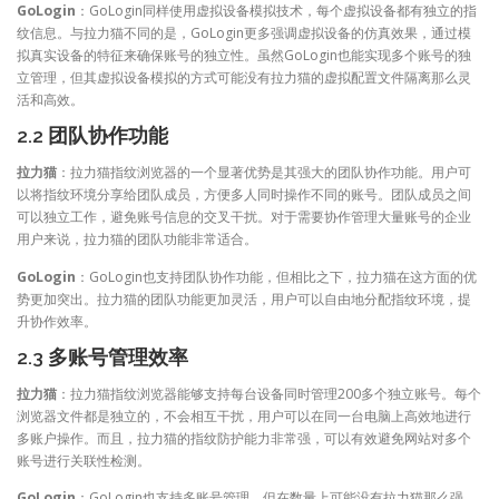
GoLogin
：GoLogin同样使用虚拟设备模拟技术，每个虚拟设备都有独立的指
纹信息。与拉力猫不同的是，GoLogin更多强调虚拟设备的仿真效果，通过模
拟真实设备的特征来确保账号的独立性。虽然GoLogin也能实现多个账号的独
立管理，但其虚拟设备模拟的方式可能没有拉力猫的虚拟配置文件隔离那么灵
活和高效。
2.2 团队协作功能
拉力猫
：拉力猫指纹浏览器的一个显著优势是其强大的团队协作功能。用户可
以将指纹环境分享给团队成员，方便多人同时操作不同的账号。团队成员之间
可以独立工作，避免账号信息的交叉干扰。对于需要协作管理大量账号的企业
用户来说，拉力猫的团队功能非常适合。
GoLogin
：GoLogin也支持团队协作功能，但相比之下，拉力猫在这方面的优
势更加突出。拉力猫的团队功能更加灵活，用户可以自由地分配指纹环境，提
升协作效率。
2.3 多账号管理效率
拉力猫
：拉力猫指纹浏览器能够支持每台设备同时管理200多个独立账号。每个
浏览器文件都是独立的，不会相互干扰，用户可以在同一台电脑上高效地进行
多账户操作。而且，拉力猫的指纹防护能力非常强，可以有效避免网站对多个
账号进行关联性检测。
GoLogin
：GoLogin也支持多账号管理，但在数量上可能没有拉力猫那么强