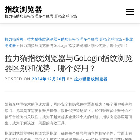
Skip
指纹浏览器
to
Menu
content
拉力猫助您轻松管理多个账号,开拓全球市场
博客首页
套餐价格
使用教程
出海资源
拉力猫首页
»
拉力猫指纹浏览器 – 助您轻松管理多个账号,开拓全球市场
»
指纹
浏览器
»
拉力猫指纹浏览器与GoLogin指纹浏览器区别和优势，哪个好用？
拉力猫指纹浏览器与GoLogin指纹浏览
联系我们
免费注册
账号登录
软件下载
器区别和优势，哪个好用？
POSTED ON
2024年12月20日
BY
拉力猫指纹浏览器
随着互联网技术的飞速发展，网络安全和隐私保护逐渐成为了每个用户关注的
焦点。尤其是在需要多账户操作、数据保护等场景下，如何管理多个账号而不
被平台检测出关联性，成为了越来越多企业和个人的难题。指纹浏览器应运而
生，成为了解决这一问题的有效工具。
指纹浏览器能够模拟浏览器指纹，确保每个账号的独立性和安全性。市面上有
许多指纹浏览器，其中拉力猫指纹浏览器与GoLogin指纹浏览器是目前比较热