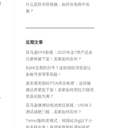
器
什么是防关联措施，如何在电商中实
施？
近期文章
亚马逊EPR新规：2025年这7类产品未
注册将被下架！卖家如何应对？
Bybit交易防封号？这款指纹浏览器让
多账号管理零风险！
速卖通美国站‘FDA突击检查’：这些健
康品类紧急下架！卖家如何用拉力猫浏
览器化险为夷？
个
更
亚马逊澳洲站电池类目新规：UN38.3
测试成硬门槛，卖家如何应对？
Temu‘微跨境’模式：韩国站2kg以下小
。
包关税全免！跨境电商新机遇如何把