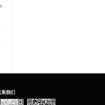
备
联
系我们