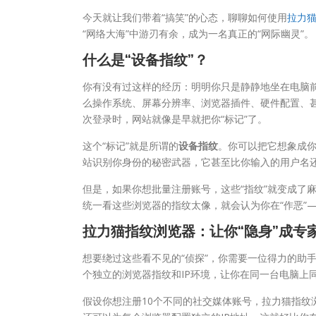
今天就让我们带着“搞笑”的心态，聊聊如何使用
拉力
“网络大海”中游刃有余，成为一名真正的“网际幽灵”。
什么是“设备指纹”？
你有没有过这样的经历：明明你只是静静地坐在电脑
么操作系统、屏幕分辨率、浏览器插件、硬件配置、
次登录时，网站就像是早就把你“标记”了。
这个“标记”就是所谓的
设备指纹
。你可以把它想象成你
站识别你身份的秘密武器，它甚至比你输入的用户名
但是，如果你想批量注册账号，这些“指纹”就变成了
统一看这些浏览器的指纹太像，就会认为你在“作恶”
拉力猫指纹浏览器：让你“隐身”成专
想要绕过这些看不见的“侦探”，你需要一位得力的助
个独立的浏览器指纹和IP环境，让你在同一台电脑上
假设你想注册10个不同的社交媒体账号，拉力猫指纹