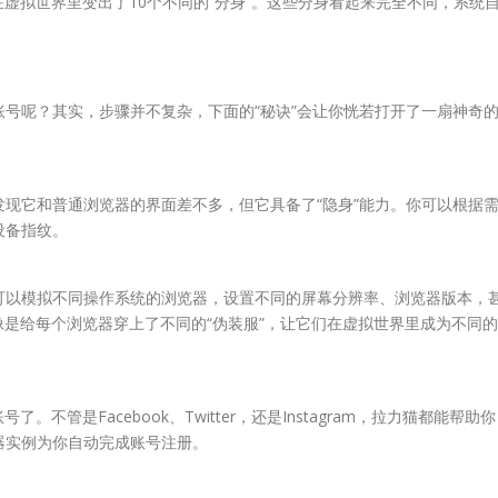
虚拟世界里变出了10个不同的“分身”。这些分身看起来完全不同，系统
号呢？其实，步骤并不复杂，下面的“秘诀”会让你恍若打开了一扇神奇
现它和普通浏览器的界面差不多，但它具备了“隐身”能力。你可以根据
设备指纹。
可以模拟不同操作系统的浏览器，设置不同的屏幕分辨率、浏览器版本，
像是给每个浏览器穿上了不同的“伪装服”，让它们在虚拟世界里成为不同的
不管是Facebook、Twitter，还是Instagram，拉力猫都能帮助你
器实例为你自动完成账号注册。