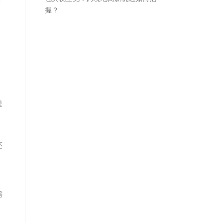
一
握？
提
还
需
，