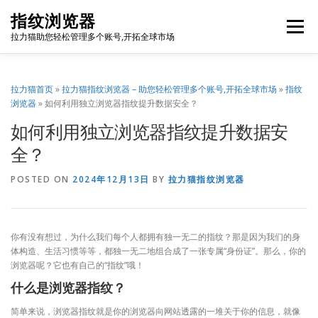
Skip
指纹浏览器
to
Menu
content
拉力猫助您轻松管理多个账号,开拓全球市场
博客首页
套餐价格
使用教程
出海资源
拉力猫首页
»
拉力猫指纹浏览器 – 助您轻松管理多个账号,开拓全球市场
»
指纹
浏览器
»
如何利用独立浏览器指纹提升数据安全？
如何利用独立浏览器指纹提升数据安
联系我们
免费注册
账号登录
软件下载
全？
POSTED ON
2024年12月13日
BY
拉力猫指纹浏览器
你有没有想过，为什么我们每个人都拥有独一无二的指纹？那是因为我们的身
体构造、生活习惯等等，都独一无二地组合成了一张专属“身份证”。那么，你的
浏览器呢？它也有自己的“指纹”哦！
什么是浏览器指纹？
简单来说，浏览器指纹就是你的浏览器向网站透露的一堆关于你的信息，就像