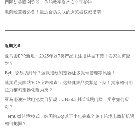
币圈防关联浏览器：你的数字资产安全守护神
电商经营者必备！最适合防关联的浏览器权威指南！
近期文章
亚马逊EPR新规：2025年这7类产品未注册将被下架！卖家如何应
对？
Bybit交易防封号？这款指纹浏览器让多账号管理零风险！
速卖通美国站‘FDA突击检查’：这些健康品类紧急下架！卖家如何用
拉力猫浏览器化险为夷？
亚马逊澳洲站电池类目新规：UN38.3测试成硬门槛，卖家如何应
对？
Temu‘微跨境’模式：韩国站2kg以下小包关税全免！跨境电商新机遇
如何把握？