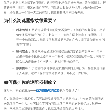
你的浏览器在网上留下的“脚印”。这些脚印包括你的操作系统、浏览器版本、屏
幕分辨率、时区、安装的插件等等。网站通过收集这些信息，就能像侦探一
样，给你贴上一个独一无二的标签，把你和其他用户区分开来。
为什么浏览器指纹很重要？
精准营销：
网站可以通过你的浏览器指纹，了解你的兴趣爱好，然后
给你推送更精准的广告。想象一下，你刚在网上搜索了“减肥药”，打
开一个购物网站，结果满屏都是减肥产品的广告，是不是觉得有点“被
看穿”了呢？
账号安全：
很多网站会通过浏览器指纹来判断你是不是同一个用户。
如果你在多个设备上登录同一个账号，但浏览器指纹不一致，网站可
能会认为你是多个不同的人，从而限制你的操作。
数据隐私：
浏览器指纹可以被用来追踪你的上网行为，甚至构建你的
个人画像。这对于保护你的隐私来说，可不是一件好事。
如何保护你的浏览器指纹？
这时候，我们的主角——
拉力猫指纹浏览器
就闪亮登场了！
拉力猫就像一个魔术师，它可以随意改变你的浏览器指纹，让你的浏览器看起
来就像变了一个人。你可以在不同的网站上使用不同的浏览器指纹，这样一
来，网站就无法准确地识别出你，也就无法追踪你的上网行为。