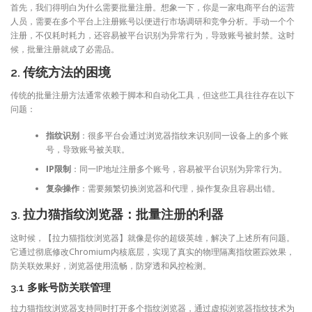
首先，我们得明白为什么需要批量注册。想象一下，你是一家电商平台的运营
人员，需要在多个平台上注册账号以便进行市场调研和竞争分析。手动一个个
注册，不仅耗时耗力，还容易被平台识别为异常行为，导致账号被封禁。这时
候，批量注册就成了必需品。
2. 传统方法的困境
传统的批量注册方法通常依赖于脚本和自动化工具，但这些工具往往存在以下
问题：
指纹识别
：很多平台会通过浏览器指纹来识别同一设备上的多个账
号，导致账号被关联。
IP限制
：同一IP地址注册多个账号，容易被平台识别为异常行为。
复杂操作
：需要频繁切换浏览器和代理，操作复杂且容易出错。
3. 拉力猫指纹浏览器：批量注册的利器
这时候，【拉力猫指纹浏览器】就像是你的超级英雄，解决了上述所有问题。
它通过彻底修改Chromium内核底层，实现了真实的物理隔离指纹匿踪效果，
防关联效果好，浏览器使用流畅，防穿透和风控检测。
3.1 多账号防关联管理
拉力猫指纹浏览器支持同时打开多个指纹浏览器，通过虚拟浏览器指纹技术为