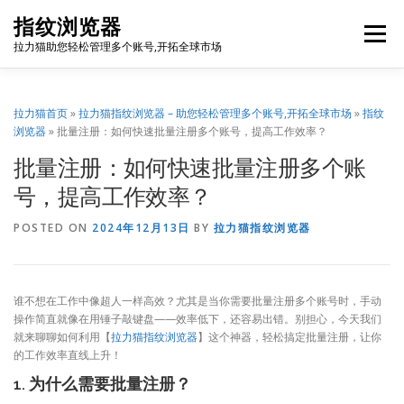
Skip
指纹浏览器
to
Menu
content
拉力猫助您轻松管理多个账号,开拓全球市场
博客首页
套餐价格
使用教程
出海资源
拉力猫首页
»
拉力猫指纹浏览器 – 助您轻松管理多个账号,开拓全球市场
»
指纹
浏览器
»
批量注册：如何快速批量注册多个账号，提高工作效率？
批量注册：如何快速批量注册多个账
联系我们
免费注册
账号登录
软件下载
号，提高工作效率？
POSTED ON
2024年12月13日
BY
拉力猫指纹浏览器
谁不想在工作中像超人一样高效？尤其是当你需要批量注册多个账号时，手动
操作简直就像在用锤子敲键盘——效率低下，还容易出错。别担心，今天我们
就来聊聊如何利用【
拉力猫指纹浏览器
】这个神器，轻松搞定批量注册，让你
的工作效率直线上升！
1. 为什么需要批量注册？