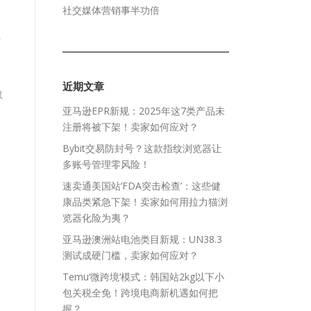
社交媒体营销事半功倍
上
。
近期文章
取
亚马逊EPR新规：2025年这7类产品未
注册将被下架！卖家如何应对？
Bybit交易防封号？这款指纹浏览器让
多账号管理零风险！
速卖通美国站‘FDA突击检查’：这些健
康品类紧急下架！卖家如何用拉力猫浏
览器化险为夷？
亚马逊澳洲站电池类目新规：UN38.3
测试成硬门槛，卖家如何应对？
Temu‘微跨境’模式：韩国站2kg以下小
包关税全免！跨境电商新机遇如何把
握？