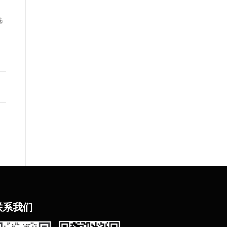
选
联
系我们