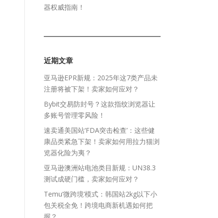
器权威指南！
近期文章
亚马逊EPR新规：2025年这7类产品未
注册将被下架！卖家如何应对？
Bybit交易防封号？这款指纹浏览器让
多账号管理零风险！
速卖通美国站‘FDA突击检查’：这些健
康品类紧急下架！卖家如何用拉力猫浏
同
览器化险为夷？
亚马逊澳洲站电池类目新规：UN38.3
测试成硬门槛，卖家如何应对？
Temu‘微跨境’模式：韩国站2kg以下小
包关税全免！跨境电商新机遇如何把
握？