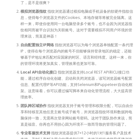
了，是不是很爽？
模拟浏览器指纹
指纹浏览器通过模拟电脑或手机设备的软硬件指纹信
息，使得每个浏览器文件的Cookies、本地存储等将被完全隔离。这
样一来，即使你使用同一台电脑登录多个账号，也不会因为浏览器指
纹相同而被平台识别为关联账号。这对于需要模拟不同用户环境的管
理来说，简直是神器！
自由配置独立IP网络
指纹浏览器可以为每个浏览器单独配置一条代理
IP，使得在每个浏览器内的账号不但能够保持登录地区的稳定，还能
够基于IP地址来匹配对应国家的时区、语言和经纬度。这样一来，你
的管理环境将更加真实，管理效果也更加可靠。
Local API自动化接口
指纹浏览器支持Local REST API和CLI接口功
能，通过程序自动化创建、启动和关闭浏览器，读写浏览器账号配置
信息、配置代理IP等API功能，支持Selenium和Puppeteer自动化框
架。这意味着，你可以通过编写脚本来自动化管理流程，大大提高管
理效率。
团队跨区域协作
指纹浏览器支持子账号管理和权限分配，可以自由分
享和转移至其他任意主账号或子账号，并浏览器指纹环境和数据跨电
脑保持一致，无需再次登录网站账号密码。这对于团队协作来说，简
直是福音。你再也不用担心因为环境不一致而导致的管理问题了。
专业客服技术支持
指纹浏览器提供7×12小时的1对1服务客户及技术