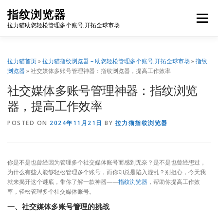
Skip
指纹浏览器
to
Menu
content
拉力猫助您轻松管理多个账号,开拓全球市场
博客首页
套餐价格
使用教程
出海资源
拉力猫首页
»
拉力猫指纹浏览器 – 助您轻松管理多个账号,开拓全球市场
»
指纹
浏览器
»
社交媒体多账号管理神器：指纹浏览器，提高工作效率
社交媒体多账号管理神器：指纹浏览
联系我们
免费注册
账号登录
软件下载
器，提高工作效率
POSTED ON
2024年11月21日
BY
拉力猫指纹浏览器
你是不是也曾经因为管理多个社交媒体账号而感到无奈？是不是也曾经想过，
为什么有些人能够轻松管理多个账号，而你却总是陷入混乱？别担心，今天我
就来揭开这个谜底，带你了解一款神器——
指纹浏览器
，帮助你提高工作效
率，轻松管理多个社交媒体账号。
一、社交媒体多账号管理的挑战