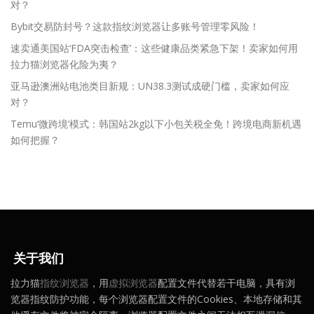
对？
Bybit交易防封号？这款指纹浏览器让多账号管理零风险！
速卖通美国站‘FDA突击检查’：这些健康品类紧急下架！卖家如何用
拉力猫浏览器化险为夷？
亚马逊澳洲站电池类目新规：UN38.3测试成硬门槛，卖家如何应
对？
Temu‘微跨境’模式：韩国站2kg以下小包关税全免！跨境电商新机遇
如何把握？
关于我们
拉力猫
指纹浏览器
，用
虚拟浏览器
配置文件代替若干电脑，具有浏
览器指纹防护功能，每个浏览器配置文件的Cookies、本地存储和其