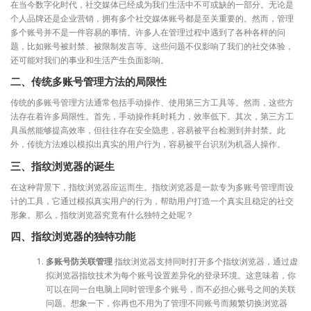
在当今数字化时代，社交媒体已经成为我们生活中不可或缺的一部分。无论是
个人品牌还是企业营销，拥有多个社交媒体账号都是至关重要的。然而，管理
多个账号并不是一件容易的事情。许多人在管理过程中遇到了各种各样的问
题，比如账号被封禁、被限制发言等。这些问题不仅影响了我们的社交体验，
还可能对我们的事业和生活产生负面影响。
二、传统多账号管理方法的局限性
传统的多账号管理方法通常包括手动操作、使用第三方工具等。然而，这些方
法存在着许多局限性。首先，手动操作耗时耗力，效率低下。其次，第三方工
具虽然能够提高效率，但往往存在安全隐患，容易被平台检测到并封禁。此
外，传统方法难以模拟出真实的用户行为，容易被平台识别为机器人操作。
三、指纹浏览器的诞生
在这种背景下，指纹浏览器应运而生。指纹浏览器是一款专为多账号管理而设
计的工具，它通过模拟真实用户的行为，帮助用户打造一个真实且稳定的社交
形象。那么，指纹浏览器究竟有什么独特之处呢？
四、指纹浏览器的独特功能
多账号防关联管理
指纹浏览器支持同时打开多个指纹浏览器，通过虚
拟浏览器指纹技术为每个账号设置差异化的登录环境。这意味着，你
可以在同一台电脑上同时管理多个账号，而不必担心账号之间的关联
问题。想象一下，你再也不用为了管理不同账号而频繁切换浏览器