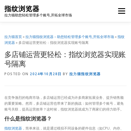
Skip
指纹浏览器
to
Menu
content
拉力猫助您轻松管理多个账号,开拓全球市场
博客首页
套餐价格
使用教程
出海资源
拉力猫首页
»
拉力猫指纹浏览器 – 助您轻松管理多个账号,开拓全球市场
»
指纹
浏览器
»
多店铺运营更轻松：指纹浏览器实现账号隔离
多店铺运营更轻松：指纹浏览器实现账
联系我们
免费注册
账号登录
软件下载
号隔离
POSTED ON
2024年10月28日
BY
拉力猫指纹浏览器
在竞争激烈的电商市场，多店铺运营已经成为许多商家拓展业务、提升销售额
的重要策略。然而，多店铺运营也带来了新的挑战：如何管理多个账号，避免
账号关联，提高运营效率？这时候，指纹浏览器就成为了商家们的得力助手。
什么是指纹浏览器？
指纹浏览器
，简单来说，就是通过模拟不同设备的硬件信息（如CPU、内存、