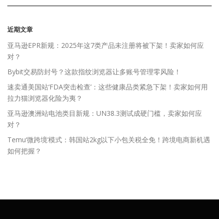
近期文章
亚马逊EPR新规：2025年这7类产品未注册将被下架！卖家如何应
对？
Bybit交易防封号？这款指纹浏览器让多账号管理零风险！
速卖通美国站‘FDA突击检查’：这些健康品类紧急下架！卖家如何用
拉力猫浏览器化险为夷？
亚马逊澳洲站电池类目新规：UN38.3测试成硬门槛，卖家如何应
对？
Temu‘微跨境’模式：韩国站2kg以下小包关税全免！跨境电商新机遇
如何把握？