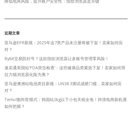
降低电商风险，提升账户安全性：指纹浏览器是关键
近期文章
亚马逊EPR新规：2025年这7类产品未注册将被下架！卖家如何应
对？
Bybit交易防封号？这款指纹浏览器让多账号管理零风险！
速卖通美国站‘FDA突击检查’：这些健康品类紧急下架！卖家如何用
拉力猫浏览器化险为夷？
亚马逊澳洲站电池类目新规：UN38.3测试成硬门槛，卖家如何应
对？
Temu‘微跨境’模式：韩国站2kg以下小包关税全免！跨境电商新机遇
如何把握？