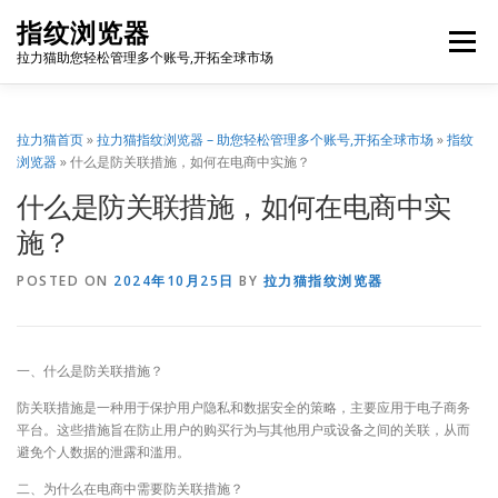
Skip
指纹浏览器
to
Menu
content
拉力猫助您轻松管理多个账号,开拓全球市场
博客首页
套餐价格
使用教程
出海资源
拉力猫首页
»
拉力猫指纹浏览器 – 助您轻松管理多个账号,开拓全球市场
»
指纹
浏览器
»
什么是防关联措施，如何在电商中实施？
什么是防关联措施，如何在电商中实
联系我们
免费注册
账号登录
软件下载
施？
POSTED ON
2024年10月25日
BY
拉力猫指纹浏览器
一、什么是防关联措施？
防关联措施是一种用于保护用户隐私和数据安全的策略，主要应用于电子商务
平台。这些措施旨在防止用户的购买行为与其他用户或设备之间的关联，从而
避免个人数据的泄露和滥用。
二、为什么在电商中需要防关联措施？