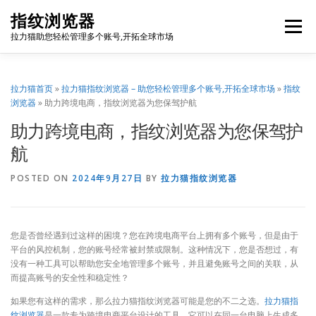
Skip
指纹浏览器
to
Menu
content
拉力猫助您轻松管理多个账号,开拓全球市场
博客首页
套餐价格
使用教程
出海资源
拉力猫首页
»
拉力猫指纹浏览器 – 助您轻松管理多个账号,开拓全球市场
»
指纹
浏览器
»
助力跨境电商，指纹浏览器为您保驾护航
助力跨境电商，指纹浏览器为您保驾护
联系我们
免费注册
账号登录
软件下载
航
POSTED ON
2024年9月27日
BY
拉力猫指纹浏览器
您是否曾经遇到过这样的困境？您在跨境电商平台上拥有多个账号，但是由于
平台的风控机制，您的账号经常被封禁或限制。这种情况下，您是否想过，有
没有一种工具可以帮助您安全地管理多个账号，并且避免账号之间的关联，从
而提高账号的安全性和稳定性？
如果您有这样的需求，那么拉力猫指纹浏览器可能是您的不二之选。
拉力猫指
纹浏览器
是一款专为跨境电商平台设计的工具，它可以在同一台电脑上生成多