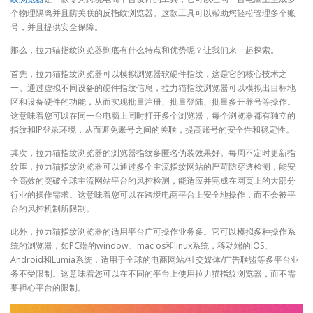
个物理隔离并且防关联的反指纹浏览器。这款工具可以帮助您轻松管理多个账
号，并且提供安全保障。
那么，拉力猫指纹浏览器到底有什么特点和优势呢？让我们来一起探索。
首先，拉力猫指纹浏览器可以模拟浏览器软硬件指纹，这是它的核心技术之
一。通过虚拟不同设备的硬件指纹信息，拉力猫指纹浏览器可以模拟出目标地
区和设备硬件的功能，从而实现批量注册、批量登陆、批量多开养号等操作。
这意味着您可以在同一台电脑上同时打开多个浏览器，每个浏览器都有独立的
指纹和IP登录环境，从而避免账号之间的关联，提高账号的安全性和稳定性。
其次，拉力猫指纹浏览器的浏览器指纹多匿名伪装效果好。每周不定时更新指
纹库，拉力猫指纹浏览器可以通过多个主流指纹网站的严苛防穿透检测，能安
全高效的突破全球主流网站平台的风控检测，能适应并完成在网页上的大部分
行业的操作需求。这意味着您可以在跨境电商平台上安全地操作，而不会被平
台的风控机制所限制。
此外，拉力猫指纹浏览器的适用平台广可操作业务多。它可以模拟多种操作系
统的浏览器，如PC端的window、mac os和linux系统，移动端的IOS、
Android和Lumia系统，适用于全球的电商网站/社交媒体/广告联盟等多平台业
务不受限制。这意味着您可以在不同的平台上使用拉力猫指纹浏览器，而不需
要担心平台的限制。