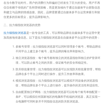
在当今数字化时代，用户的消费行为和偏好已经发生了巨大的变化。用户不再
仅仅依赖于传统的广告和营销策略，而是更加倾向于通过自媒体平台获取信息
和建立与品牌的情感连接。因此，品牌需要通过自媒体多平台运营来吸引和留
住更多的目标受众，提升品牌影响力。
二、拉力猫指纹浏览器的优势
拉力猫指纹浏览器
是一款专业的工具，可以帮助品牌在自媒体多平台运营中更
加高效地传递信息。以下是拉力猫指纹浏览器在自媒体多平台运营中的优势：
多账号管理：拉力猫指纹浏览器可以同时管理多个账号，帮助品牌在
不同平台上建立多个账号，提升品牌的曝光率和影响力。
独立浏览器指纹：每个账号都有独立的浏览器指纹和独立的IP登录环
境，可以防止账号之间的关联，保证账号的安全和稳定性。
防关联批量管理：拉力猫指纹浏览器可以实现防关联批量管理，帮助
品牌在多个平台上同时进行操作，提升工作效率和效果。
模拟浏览器指纹：拉力猫指纹浏览器可以模拟不同设备的浏览器指
纹，帮助品牌在多个平台上进行操作，提升操作的灵活性和适应性。
自由配置独立IP网络：拉力猫指纹浏览器可以给每个账号单独配置一
条IP，可以模拟任何国家地区的电脑和手机端的浏览器，真正实现一
台电脑即可同时多开不同指纹信息的防关联浏览器。