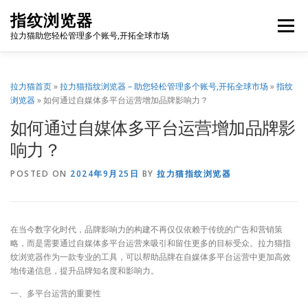
Skip
指纹浏览器
to
Menu
content
拉力猫助您轻松管理多个账号,开拓全球市场
博客首页
套餐价格
使用教程
出海资源
拉力猫首页
»
拉力猫指纹浏览器 – 助您轻松管理多个账号,开拓全球市场
»
指纹
浏览器
»
如何通过自媒体多平台运营增加品牌影响力？
如何通过自媒体多平台运营增加品牌影
联系我们
免费注册
账号登录
软件下载
响力？
POSTED ON
2024年9月25日
BY
拉力猫指纹浏览器
在当今数字化时代，品牌影响力的构建不再仅仅依赖于传统的广告和营销策
略，而是需要通过自媒体多平台运营来吸引和留住更多的目标受众。拉力猫指
纹浏览器作为一款专业的工具，可以帮助品牌在自媒体多平台运营中更加高效
地传递信息，提升品牌知名度和影响力。
一、多平台运营的重要性