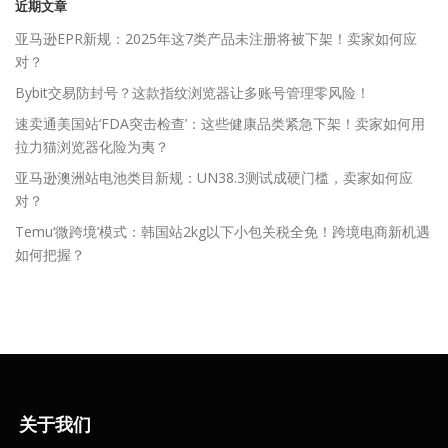
近期文章
亚马逊EPR新规：2025年这7类产品未注册将被下架！卖家如何应
对？
Bybit交易防封号？这款指纹浏览器让多账号管理零风险！
速卖通美国站‘FDA突击检查’：这些健康品类紧急下架！卖家如何用
拉力猫浏览器化险为夷？
亚马逊澳洲站电池类目新规：UN38.3测试成硬门槛，卖家如何应
对？
Temu‘微跨境’模式：韩国站2kg以下小包关税全免！跨境电商新机遇
如何把握？
关于我们