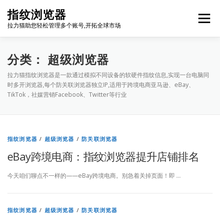
Skip
指纹浏览器
to
Menu
content
拉力猫助您轻松管理多个账号,开拓全球市场
博客首页
套餐价格
使用教程
出海资源
分类：
超级浏览器
拉力猫指纹浏览器是一款通过模拟不同设备的软硬件指纹信息,实现一台电脑同
时多开浏览器,每个防关联浏览器独立IP,适用于跨境电商亚马逊、eBay、
联系我们
免费注册
账号登录
软件下载
TikTok，社媒营销Facebook、Twitter等行业
指纹浏览器
/
超级浏览器
/
防关联浏览器
eBay跨境电商：指纹浏览器提升店铺排名
今天咱们聊点不一样的——eBay跨境电商。别急着关掉页面！即 …
指纹浏览器
/
超级浏览器
/
防关联浏览器