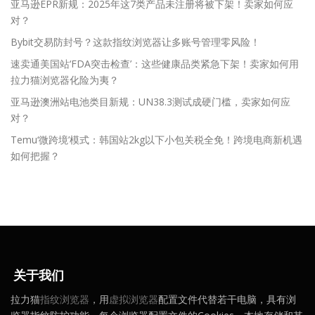
亚马逊EPR新规：2025年这7类产品未注册将被下架！卖家如何应
对？
Bybit交易防封号？这款指纹浏览器让多账号管理零风险！
速卖通美国站‘FDA突击检查’：这些健康品类紧急下架！卖家如何用
拉力猫浏览器化险为夷？
亚马逊澳洲站电池类目新规：UN38.3测试成硬门槛，卖家如何应
对？
Temu‘微跨境’模式：韩国站2kg以下小包关税全免！跨境电商新机遇
如何把握？
关于我们
拉力猫
指纹浏览器
，用
虚拟浏览器
配置文件代替若干电脑，具有浏