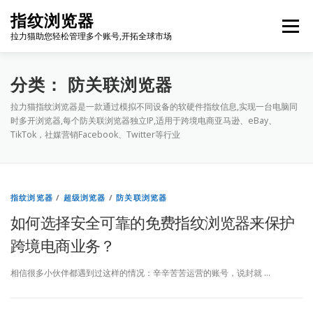
Skip
指纹浏览器
to
Menu
content
拉力猫助您轻松管理多个账号,开拓全球市场
博客首页
套餐价格
使用教程
出海资源
分类：
防关联浏览器
拉力猫指纹浏览器是一款通过模拟不同设备的软硬件指纹信息,实现一台电脑同
时多开浏览器,每个防关联浏览器独立IP,适用于跨境电商亚马逊、eBay、
联系我们
免费注册
账号登录
软件下载
TikTok，社媒营销Facebook、Twitter等行业
指纹浏览器
/
超级浏览器
/
防关联浏览器
如何选择安全可靠的免费指纹浏览器来保护
跨境电商业务？
相信很多小伙伴都遇到过这样的情况：辛辛苦苦运营的账号，说封就 …