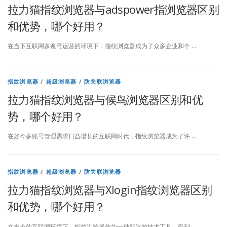
拉力猫指纹浏览器与adspower指浏览器区别
览
和优势，哪个好用？
器
在当下互联网多账号运营的环境下，指纹浏览器成为了众多企业和个 …
–
助
指纹浏览器
/
超级浏览器
/
防关联浏览器
您
拉力猫指纹浏览器与候鸟浏览器区别和优
轻
势，哪个好用？
松
在如今多账号管理需求日益增长的互联网时代，指纹浏览器成为了许 …
管
理
指纹浏览器
/
超级浏览器
/
防关联浏览器
多
拉力猫指纹浏览器与Xlogin指纹浏览器区别
个
和优势，哪个好用？
账
在当今的互联网环境下，指纹浏览器作为一种新兴的技术工具，受到 …