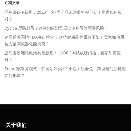
近期文章
亚马逊EPR新规：2025年这7类产品未注册将被下架！卖家如何应
对？
Bybit交易防封号？这款指纹浏览器让多账号管理零风险！
速卖通美国站‘FDA突击检查’：这些健康品类紧急下架！卖家如何用
拉力猫浏览器化险为夷？
亚马逊澳洲站电池类目新规：UN38.3测试成硬门槛，卖家如何应
对？
Temu‘微跨境’模式：韩国站2kg以下小包关税全免！跨境电商新机遇
如何把握？
关于我们