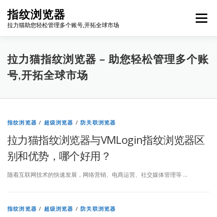
Skip
指纹浏览器
to
Menu
content
拉力猫助您轻松管理多个账号,开拓全球市场
博客首页
套餐价格
使用教程
出海资源
拉力猫指纹浏览器 – 助您轻松管理多个账
号,开拓全球市场
联系我们
免费注册
账号登录
软件下载
拉
指纹浏览器
/
超级浏览器
/
防关联浏览器
拉力猫指纹浏览器与VMLogin指纹浏览器区
力
别和优势，哪个好用？
猫
随着互联网技术的快速发展，网络营销、电商运营、社交媒体管理等 …
指
纹
指纹浏览器
/
超级浏览器
/
防关联浏览器
浏