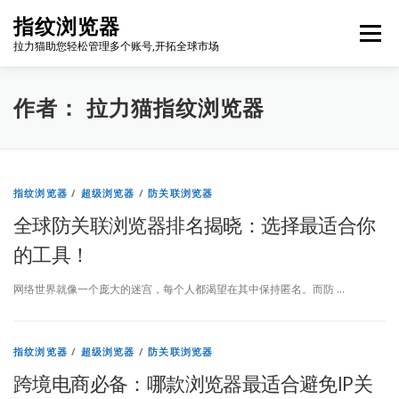
Skip
指纹浏览器
to
Menu
content
拉力猫助您轻松管理多个账号,开拓全球市场
博客首页
套餐价格
使用教程
出海资源
作者：
拉力猫指纹浏览器
联系我们
免费注册
账号登录
软件下载
指纹浏览器
/
超级浏览器
/
防关联浏览器
全球防关联浏览器排名揭晓：选择最适合你
的工具！
网络世界就像一个庞大的迷宫，每个人都渴望在其中保持匿名。而防 …
指纹浏览器
/
超级浏览器
/
防关联浏览器
跨境电商必备：哪款浏览器最适合避免IP关