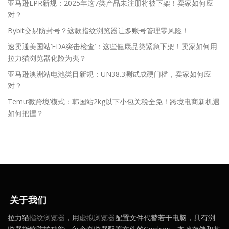
亚马逊EPR新规：2025年这7类产品未注册将被下架！卖家如何应
对？
Bybit交易防封号？这款指纹浏览器让多账号管理零风险！
速卖通美国站‘FDA突击检查’：这些健康品类紧急下架！卖家如何用
拉力猫浏览器化险为夷？
亚马逊澳洲站电池类目新规：UN38.3测试成硬门槛，卖家如何应
对？
Temu‘微跨境’模式：韩国站2kg以下小包关税全免！跨境电商新机遇
如何把握？
关于我们
拉力猫
指纹浏览器
，用
虚拟浏览器
配置文件代替若干电脑，具有浏