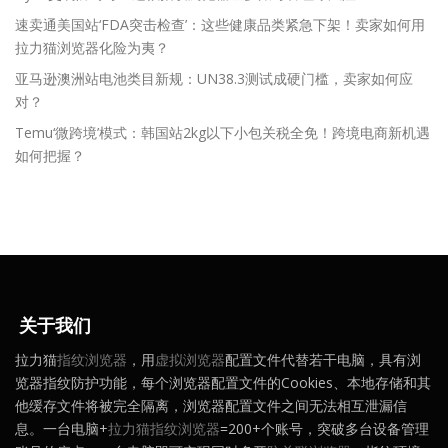
速卖通美国站‘FDA突击检查’：这些健康品类紧急下架！卖家如何用
拉力猫浏览器化险为夷？
亚马逊澳洲站电池类目新规：UN38.3测试成硬门槛，卖家如何应
对？
Temu‘微跨境’模式：韩国站2kg以下小包关税全免！跨境电商新机遇
如何把握？
关于我们
拉力猫
指纹浏览器
，用
虚拟浏览器
配置文件代替若干电脑，具有浏
览器指纹防护功能，每个浏览器配置文件的Cookies、本地存储和其
他缓存文件将被完全隔离，浏览器配置文件之间无法相互泄漏信
息。一台电脑+
拉力猫指纹浏览器
=200+个账号，突破多台设备管理